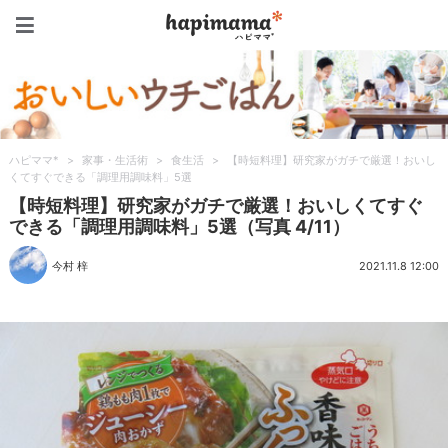
ハピママ*
ハピママ*
>
家事・生活術
>
食生活
>
【時短料理】研究家がガチで厳選！おいし
くてすぐできる「調理用調味料」5選
【時短料理】研究家がガチで厳選！おいしくてすぐ
できる「調理用調味料」5選（写真 4/11）
今村 梓
2021.11.8 12:00