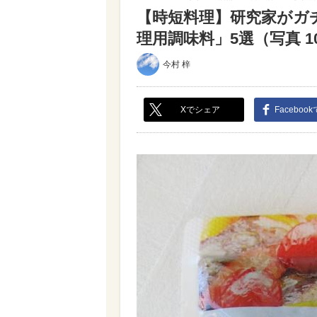
【時短料理】研究家がガ
理用調味料」5選（写真 10
今村 梓
Xでシェア
Faceboo