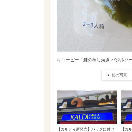
キユーピー「鮭の蒸し焼き バジルソ
前の写真