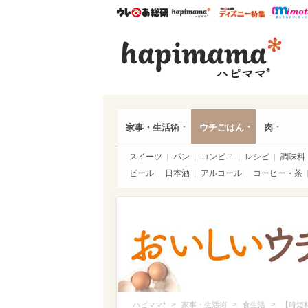
ウレぴあ総研
ハピママ*
ウレぴあ
ハピ
家事・生活術
ウチごはん
肉
スイーツ
パン
コンビニ
レシピ
調味料
ビール
日本酒
アルコール
コーヒー・茶
>
>
>
ハピママ*
家事・生活術
食生活
【時短