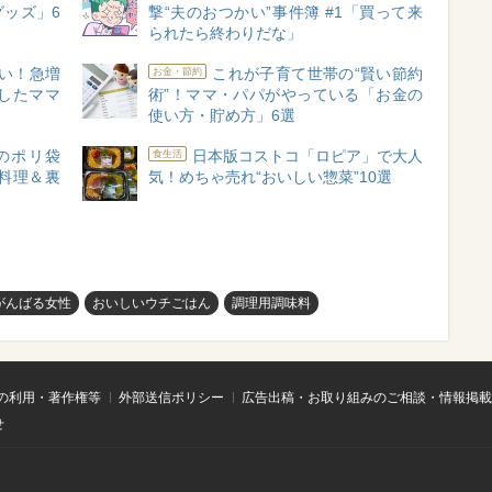
ッズ」6
撃“夫のおつかい”事件簿 #1「買って来
られたら終わりだな」
い！急増
これが子育て世帯の“賢い節約
お金・節約
したママ
術”！ママ・パパがやっている「お金の
使い方・貯め方」6選
のポリ袋
日本版コストコ「ロピア」で大人
食生活
料理＆裏
気！めちゃ売れ“おいしい惣菜”10選
がんばる女性
おいしいウチごはん
調理用調味料
の利用・著作権等
外部送信ポリシー
広告出稿・お取り組みのご相談・情報掲載
せ