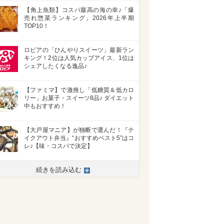
【角上魚類】コスパ最高の海の幸♪「爆
売れ惣菜ランキング」2026年上半期
TOP10！
ロピアの「ひんやりスイーツ」最新ラン
キング！2位は人気カップアイス、1位は
シェアしたくなる逸品♪
【ファミマ】で激推し「低糖質＆低カロ
リー」お菓子・スイーツ8品♪ ダイエット
中もおすすめ！
【大戸屋マニア】が独断で選んだ！『テ
イクアウト弁当』“おすすめベスト5”はコ
レ♪【味・コスパで決定】
続きを読み込む