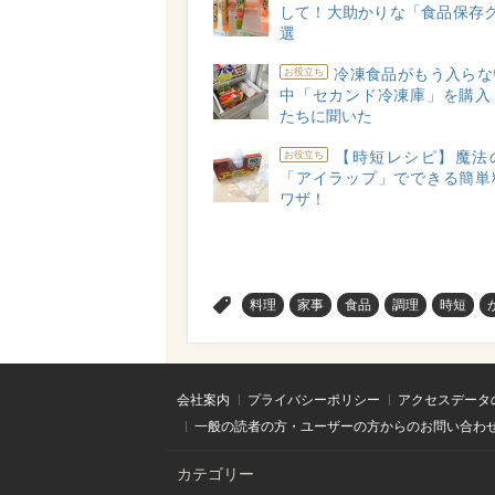
して！大助かりな「食品保存グ
選
冷凍食品がもう入らな
お役立ち
中「セカンド冷凍庫」を購入
たちに聞いた
【時短レシピ】魔法
お役立ち
「アイラップ」でできる簡単
ワザ！
>
料理
家事
食品
調理
時短
会社案内
プライバシーポリシー
アクセスデータ
一般の読者の方・ユーザーの方からのお問い合わ
カテゴリー