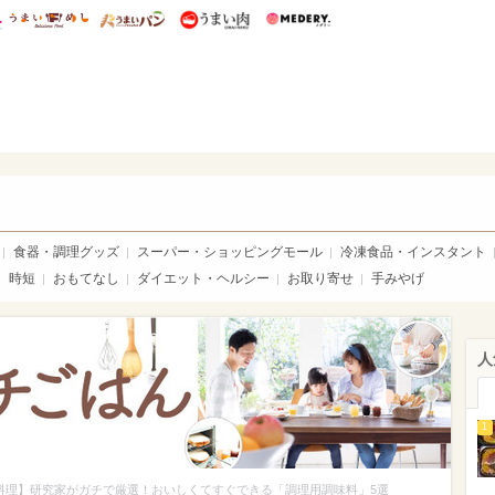
総研 ディズニー特集
mimot.
うまいめし
うまいパン
うまい肉
Medery.
ママ*
食器・調理グッズ
スーパー・ショッピングモール
冷凍食品・インスタント
時短
おもてなし
ダイエット・ヘルシー
お取り寄せ
手みやげ
人
1
料理】研究家がガチで厳選！おいしくてすぐできる「調理用調味料」5選