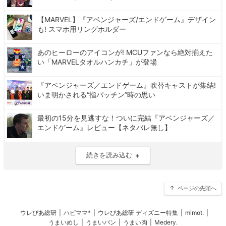
【MARVEL】『アベンジャーズ/エンドゲーム』デザイン
も! スマホ用リングホルダー
あのヒーローのアイコンが! MCUファンなら絶対揃えた
い「MARVELタオルハンカチ」が登場
『アベンジャーズ／エンドゲーム』吹替キャストが集結!
いま明かされる“指パッチン”時の思い
最初の15分を見逃すな！ついに完結『アベンジャーズ／
エンドゲーム』レビュー【ネタバレ無し】
続きを読み込む
ページの先頭へ
ウレぴあ総研
|
ハピママ*
|
ウレぴあ総研 ディズニー特集
|
mimot.
|
うまいめし
|
うまいパン
|
うまい肉
|
Medery.