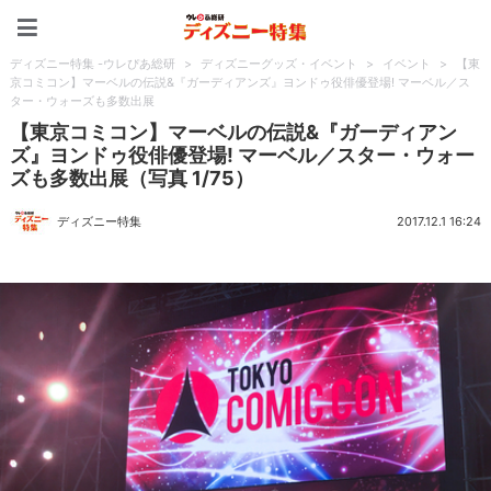
ディズニー特集 -ウレぴあ
ディズニー特集 -ウレぴあ総研
>
ディズニーグッズ・イベント
>
イベント
>
【東
京コミコン】マーベルの伝説&『ガーディアンズ』ヨンドゥ役俳優登場! マーベル／ス
ター・ウォーズも多数出展
【東京コミコン】マーベルの伝説&『ガーディアン
ズ』ヨンドゥ役俳優登場! マーベル／スター・ウォー
ズも多数出展（写真 1/75）
ディズニー特集
2017.12.1 16:24