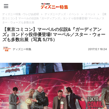
ディズニー特集 -ウレぴあ
ディズニー特集 -ウレぴあ総研
>
ディズニーグッズ・イベント
>
イベント
>
【東
京コミコン】マーベルの伝説&『ガーディアンズ』ヨンドゥ役俳優登場! マーベル／ス
ター・ウォーズも多数出展
【東京コミコン】マーベルの伝説&『ガーディアン
ズ』ヨンドゥ役俳優登場! マーベル／スター・ウォー
ズも多数出展（写真 5/75）
ディズニー特集
2017.12.1 16:24