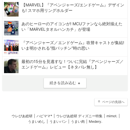
【MARVEL】『アベンジャーズ/エンドゲーム』デザイン
も! スマホ用リングホルダー
あのヒーローのアイコンが! MCUファンなら絶対揃えた
い「MARVELタオルハンカチ」が登場
『アベンジャーズ／エンドゲーム』吹替キャストが集結!
いま明かされる“指パッチン”時の思い
最初の15分を見逃すな！ついに完結『アベンジャーズ／
エンドゲーム』レビュー【ネタバレ無し】
続きを読み込む
ページの先頭へ
ウレぴあ総研
|
ハピママ*
|
ウレぴあ総研 ディズニー特集
|
mimot.
|
うまいめし
|
うまいパン
|
うまい肉
|
Medery.