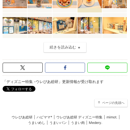
続きを読み込む
「ディズニー特集 -ウレぴあ総研」更新情報が受け取れます
ページの先頭へ
ウレぴあ総研
|
ハピママ*
|
ウレぴあ総研 ディズニー特集
|
mimot.
|
うまいめし
|
うまいパン
|
うまい肉
|
Medery.