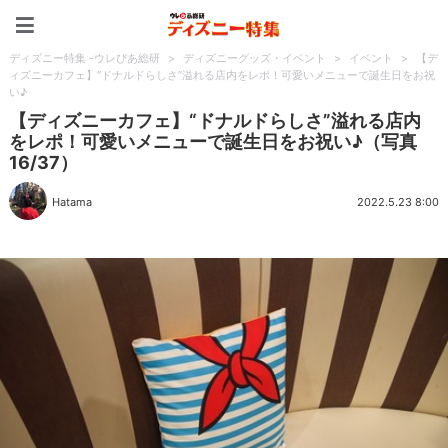
ディズニー特集 -ウレぴあ
ディズニー特集 -ウレぴあ総研
>
ディズニーグッズ・イベント
>
イベント
>
【デ
ィズニーカフェ】“ドナルドらしさ”溢れる店内をレポ！可愛いメニューで誕生日をお祝
い♪
【ディズニーカフェ】“ドナルドらしさ”溢れる店内
をレポ！可愛いメニューで誕生日をお祝い♪（写真
16/37）
Hatama
2022.5.23 8:00