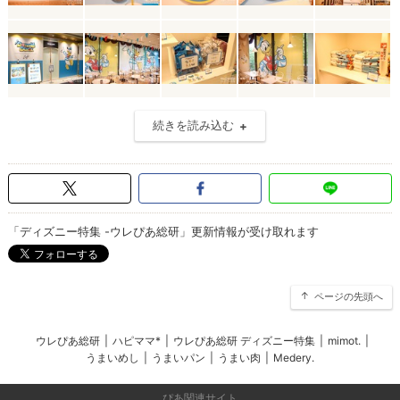
続きを読み込む
「ディズニー特集 -ウレぴあ総研」更新情報が受け取れます
ページの先頭へ
ウレぴあ総研
|
ハピママ*
|
ウレぴあ総研 ディズニー特集
|
mimot.
|
うまいめし
|
うまいパン
|
うまい肉
|
Medery.
ぴあ関連サイト