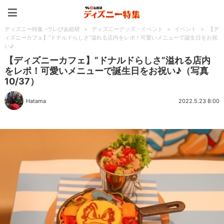
ディズニー特集 -ウレぴあ
ディズニー特集 -ウレぴあ総研
>
ディズニーグッズ・イベント
>
イベント
>
【デ
ィズニーカフェ】“ドナルドらしさ”溢れる店内をレポ！可愛いメニューで誕生日をお祝
い♪
【ディズニーカフェ】“ドナルドらしさ”溢れる店内
をレポ！可愛いメニューで誕生日をお祝い♪（写真
10/37）
Hatama
2022.5.23 8:00