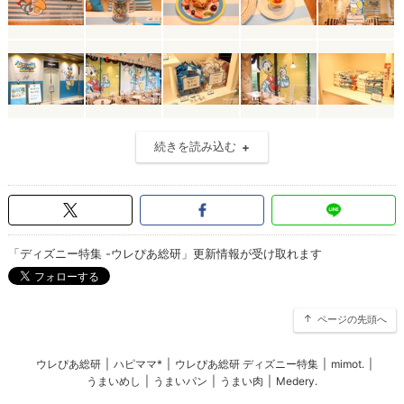
続きを読み込む
「ディズニー特集 -ウレぴあ総研」更新情報が受け取れます
ページの先頭へ
ウレぴあ総研
|
ハピママ*
|
ウレぴあ総研 ディズニー特集
|
mimot.
|
うまいめし
|
うまいパン
|
うまい肉
|
Medery.