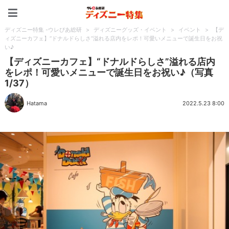
ディズニー特集 -ウレぴあ
ディズニー特集 -ウレぴあ総研
>
ディズニーグッズ・イベント
>
イベント
>
【デ
ィズニーカフェ】“ドナルドらしさ”溢れる店内をレポ！可愛いメニューで誕生日をお祝
い♪
【ディズニーカフェ】“ドナルドらしさ”溢れる店内
をレポ！可愛いメニューで誕生日をお祝い♪（写真
1/37）
Hatama
2022.5.23 8:00