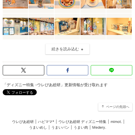
続きを読み込む
「ディズニー特集 -ウレぴあ総研」更新情報が受け取れます
ページの先頭へ
ウレぴあ総研
|
ハピママ*
|
ウレぴあ総研 ディズニー特集
|
mimot.
|
うまいめし
|
うまいパン
|
うまい肉
|
Medery.