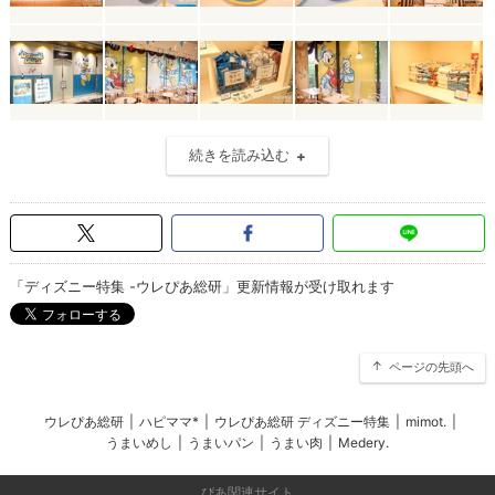
続きを読み込む
「ディズニー特集 -ウレぴあ総研」更新情報が受け取れます
ページの先頭へ
ウレぴあ総研
|
ハピママ*
|
ウレぴあ総研 ディズニー特集
|
mimot.
|
うまいめし
|
うまいパン
|
うまい肉
|
Medery.
ぴあ関連サイト