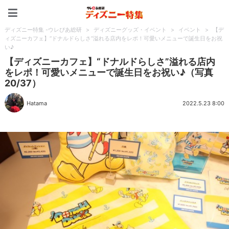
ディズニー特集 -ウレぴあ
ディズニー特集 -ウレぴあ総研
>
ディズニーグッズ・イベント
>
イベント
>
【デ
ィズニーカフェ】“ドナルドらしさ”溢れる店内をレポ！可愛いメニューで誕生日をお祝
い♪
【ディズニーカフェ】“ドナルドらしさ”溢れる店内
をレポ！可愛いメニューで誕生日をお祝い♪（写真
20/37）
Hatama
2022.5.23 8:00