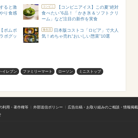
すると激
【コンビニアイス】この夏“絶対
コンビニ
んやり食感
食べたい”6品！「かき氷＆ソフトクリ
ーム」など注目の新作を実食
！【ポムポ
日本版コストコ「ロピア」で大人
食生活
ラボグッ
気！めちゃ売れ“おいしい惣菜”10選
‐イレブン
ファミリーマート
ローソン
ミニストップ
の利用・著作権等
外部送信ポリシー
広告出稿・お取り組みのご相談・情報掲載
せ