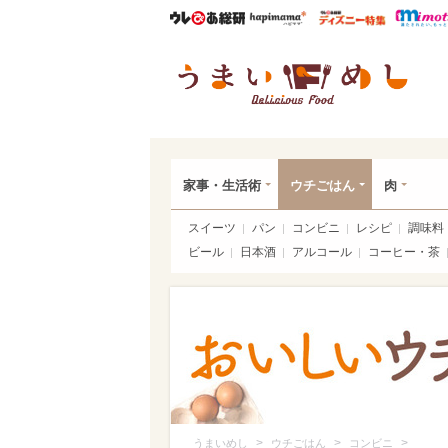
ウレぴあ総研
ハピママ*
ウレぴあ
うま
家事・生活術
ウチごはん
肉
スイーツ
パン
コンビニ
レシピ
調味料
ビール
日本酒
アルコール
コーヒー・茶
>
>
>
うまいめし
ウチごはん
コンビニ