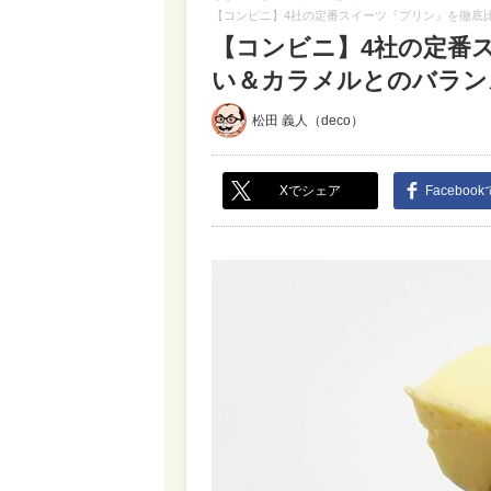
【コンビニ】4社の定番スイーツ『プリン』を徹底比
【コンビニ】4社の定番
い＆カラメルとのバランス
松田 義人（deco）
Xでシェア
Faceboo