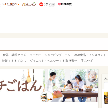
総研 ディズニー特集
mimot.
うまいめし
うまいパン
うまい肉
Medery.
いめし
食器・調理グッズ
スーパー・ショッピングモール
冷凍食品・インスタント
時短
おもてなし
ダイエット・ヘルシー
お取り寄せ
手みやげ
人
1