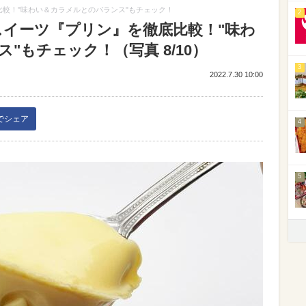
較！"味わい＆カラメルとのバランス"もチェック！
2
スイーツ『プリン』を徹底比較！"味わ
"もチェック！（写真 8/10）
3
2022.7.30 10:00
kでシェア
4
5