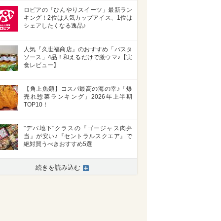
ロピアの「ひんやりスイーツ」最新ラン
キング！2位は人気カップアイス、1位は
シェアしたくなる逸品♪
人気『久世福商店』のおすすめ「パスタ
ソース」4品！和えるだけで激ウマ♪【実
食レビュー】
【角上魚類】コスパ最高の海の幸♪「爆
売れ惣菜ランキング」2026年上半期
TOP10！
"デパ地下"クラスの『ゴージャス肉弁
当』が安い♪『セントラルスクエア』で
絶対買うべきおすすめ5選
続きを読み込む