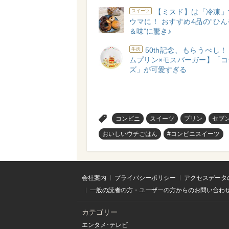
【ミスド】は「冷凍」
スイーツ
ウマに！ おすすめ4品の“ひ
＆味”に驚き♪
50th記念、もらうべし
牛肉
ムプリン×モスバーガー】「コ
ズ」が可愛すぎる
>
コンビニ
スイーツ
プリン
セブン
おいしいウチごはん
#コンビニスイーツ
会社案内
プライバシーポリシー
アクセスデータ
一般の読者の方・ユーザーの方からのお問い合わ
カテゴリー
エンタメ･テレビ