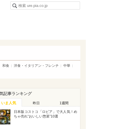
和食
洋食・イタリアン・フレンチ
中華
気記事ランキング
いま人気
昨日
1週間
日本版コストコ「ロピア」で大人気！め
ちゃ売れ“おいしい惣菜”10選