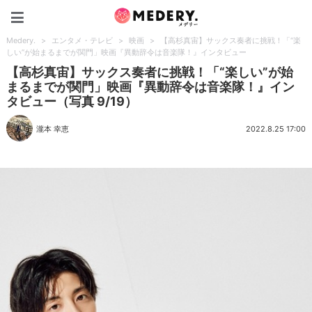
Medery.
Medery.
>
エンタメ・テレビ
>
映画
>
【高杉真宙】サックス奏者に挑戦！「“楽
しい”が始まるまでが関門」映画『異動辞令は音楽隊！』インタビュー
【高杉真宙】サックス奏者に挑戦！「“楽しい”が始
まるまでが関門」映画『異動辞令は音楽隊！』イン
タビュー（写真 9/19）
瀧本 幸恵
2022.8.25 17:00