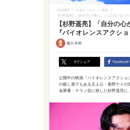
>
>
>
ぴあWEB
ぴあエンタメ
映画
【杉野遥亮】「自分の心が動くことに正直でありた
【杉野遥亮】「自分の心
『バイオレンスアクショ
横川 良明
Xでシェア
Faceboo
公開中の映画『バイオレンスアクショ
の殺し屋でもある主人公・菊野ケイの
金庫番・テラノ役に扮した杉野遥亮に