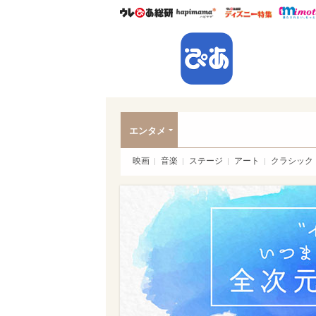
ウレぴあ総研
ハピママ*
ウレぴあ
ぴあ
エンタメ
映画
音楽
ステージ
アート
クラシック