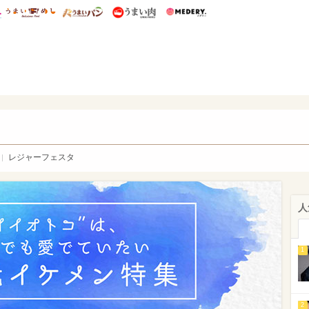
総研 ディズニー特集
mimot.
うまいめし
うまいパン
うまい肉
Medery.
WEB
レジャーフェスタ
人
1
2