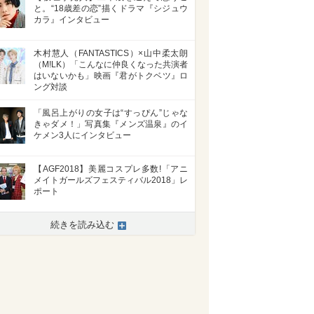
と。“18歳差の恋”描くドラマ『シジュウ
カラ』インタビュー
木村慧人（FANTASTICS）×山中柔太朗
（M!LK）「こんなに仲良くなった共演者
はいないかも」映画『君がトクベツ』ロ
ング対談
「風呂上がりの女子は“すっぴん”じゃな
きゃダメ！」写真集『メンズ温泉』のイ
ケメン3人にインタビュー
【AGF2018】美麗コスプレ多数!「アニ
メイトガールズフェスティバル2018」レ
ポート
続きを読み込む