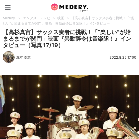
Medery.
Medery.
>
エンタメ・テレビ
>
映画
>
【高杉真宙】サックス奏者に挑戦！「“楽
しい”が始まるまでが関門」映画『異動辞令は音楽隊！』インタビュー
【高杉真宙】サックス奏者に挑戦！「“楽しい”が始
まるまでが関門」映画『異動辞令は音楽隊！』イン
タビュー（写真 17/19）
瀧本 幸恵
2022.8.25 17:00