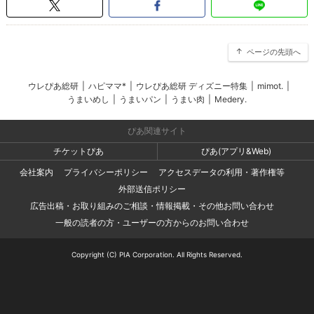
ページの先頭へ
ウレぴあ総研
|
ハピママ*
|
ウレぴあ総研 ディズニー特集
|
mimot.
|
うまいめし
|
うまいパン
|
うまい肉
|
Medery.
ぴあ関連サイト
チケットぴあ
ぴあ(アプリ&Web)
会社案内
プライバシーポリシー
アクセスデータの利用・著作権等
外部送信ポリシー
広告出稿・お取り組みのご相談・情報掲載・その他お問い合わせ
一般の読者の方・ユーザーの方からのお問い合わせ
Copyright (C) PIA Corporation. All Rights Reserved.