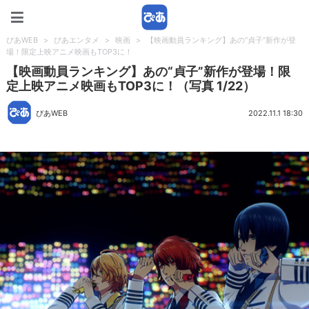
ぴあWEB
ぴあWEB
>
ぴあエンタメ
>
映画
>
【映画動員ランキング】あの“貞子”新作が登
場！限定上映アニメ映画もTOP3に！
【映画動員ランキング】あの“貞子”新作が登場！限
定上映アニメ映画もTOP3に！（写真 1/22）
ぴあWEB
2022.11.1 18:30