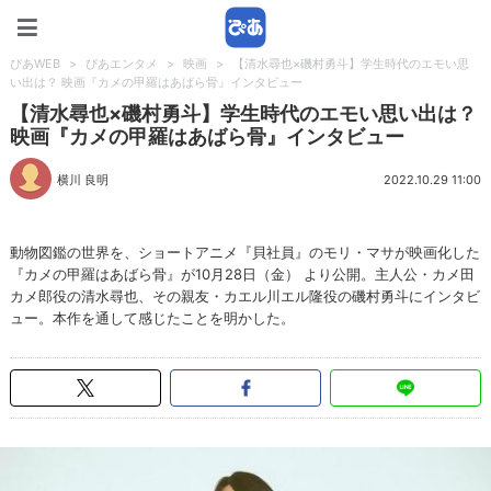
ぴあWEB
ぴあWEB
>
ぴあエンタメ
>
映画
>
【清水尋也×磯村勇斗】学生時代のエモい思
い出は？ 映画『カメの甲羅はあばら骨』インタビュー
【清水尋也×磯村勇斗】学生時代のエモい思い出は？
映画『カメの甲羅はあばら骨』インタビュー
横川 良明
2022.10.29 11:00
動物図鑑の世界を、ショートアニメ『貝社員』のモリ・マサが映画化した
『カメの甲羅はあばら骨』が10月28日（金） より公開。主人公・カメ田
カメ郎役の清水尋也、その親友・カエル川エル隆役の磯村勇斗にインタビ
ュー。本作を通して感じたことを明かした。