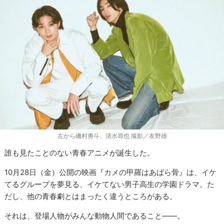
左から磯村勇斗、清水尋也 撮影／友野雄
誰も見たことのない青春アニメが誕生した。
10月28日（金）公開の映画『カメの甲羅はあばら骨』は、イケ
てるグループを夢見る、イケてない男子高生の学園ドラマ。た
だし、他の青春劇とはまったく違うところがある。
それは、登場人物がみんな動物人間であること――。