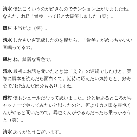
清水
僕はこういうのが好きなのでテンション上がりましたね。
なんだこれ!?「骨琴」って!?と大爆笑しました（笑）。
磯村
本当だよ（笑）。
清水
しかもいざ完成したのを観たら、「骨琴」がめっちゃいい
音鳴ってるの。
磯村
ね。綺麗な音色で。
清水
最初にお話を聞いたときは「え!?」の連続でしたけど、実
際に脚本を読んだら面白くて。期待に応えたい気持ちと、好奇
心で飛び込んだ部分もありますね。
磯村
僕もシュールだなって思いました。ひと癖あるところがキ
ャッチーでやってみたいと思ったのと、何よりカメ田を尋也く
んがやると聞いたので。尋也くんがやるんだったら乗っかろう
と（笑）。
清水
ありがとうございます。