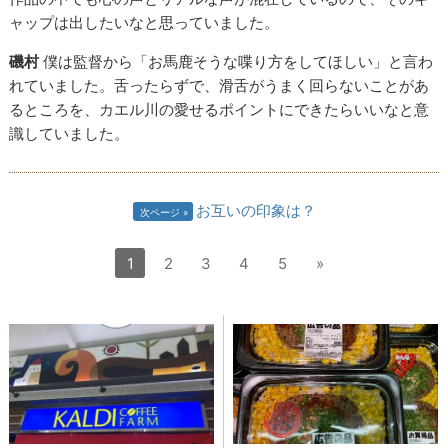
ャップは出したいなと思っていました。
磯村
僕は監督から「お馬鹿そうな喋り方をしてほしい」と言わ
れていました。舌ったらずで、滑舌がうまく回らないことがあ
るところを、カエル川の愛せるポイントにできたらいいなと意
識していました。
お互いの印象は？
次ページ
1
2
3
4
5
»