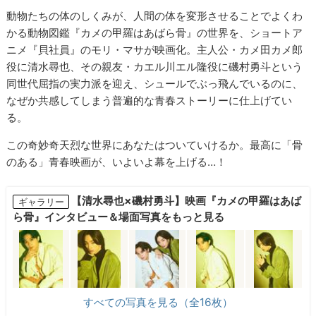
動物たちの体のしくみが、人間の体を変形させることでよくわ
かる動物図鑑『カメの甲羅はあばら骨』の世界を、ショートア
ニメ『貝社員』のモリ・マサが映画化。主人公・カメ田カメ郎
役に清水尋也、その親友・カエル川エル隆役に磯村勇斗という
同世代屈指の実力派を迎え、シュールでぶっ飛んでいるのに、
なぜか共感してしまう普遍的な青春ストーリーに仕上げてい
る。
この奇妙奇天烈な世界にあなたはついていけるか。最高に「骨
のある」青春映画が、いよいよ幕を上げる…！
【清水尋也×磯村勇斗】映画『カメの甲羅はあば
ギャラリー
ら骨』インタビュー＆場面写真をもっと見る
すべての写真を見る（全16枚）