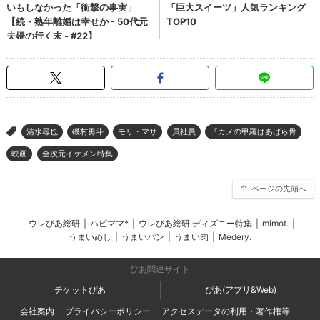
清水尋也
磯村勇斗
モリ・マサ
貝社員
『カメの甲羅はあばら骨
>
映画
全次元イケメン特集
ページの先頭へ
ウレぴあ総研
|
ハピママ*
|
ウレぴあ総研 ディズニー特集
|
mimot.
|
うまいめし
|
うまいパン
|
うまい肉
|
Medery.
ぴあ関連サイト
チケットぴあ
ぴあ(アプリ&Web)
会社案内
プライバシーポリシー
アクセスデータの利用・著作権等