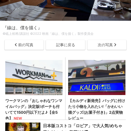
『線は、僕を描く』
©砥上裕將/講談社 ©2022 映画「線は、僕を描く」製作委員会
前の写真
記事に戻る
次の写真