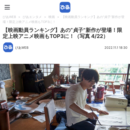
ぴあWEB
ぴあWEB
>
ぴあエンタメ
>
映画
>
【映画動員ランキング】あの“貞子”新作が登
場！限定上映アニメ映画もTOP3に！
【映画動員ランキング】あの“貞子”新作が登場！限
定上映アニメ映画もTOP3に！（写真 4/22）
ぴあWEB
2022.11.1 18:30