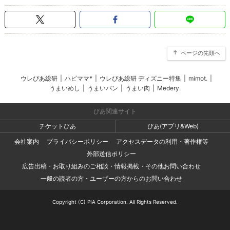
ページの先頭へ
ウレぴあ総研
|
ハピママ*
|
ウレぴあ総研 ディズニー特集
|
mimot.
|
うまいめし
|
うまいパン
|
うまい肉
|
Medery.
ぴあ関連サイト
チケットぴあ
ぴあ(アプリ&Web)
会社案内
プライバシーポリシー
アクセスデータの利用・著作権等
外部送信ポリシー
広告出稿・お取り組みのご相談・情報掲載・その他お問い合わせ
一般の読者の方・ユーザーの方からのお問い合わせ
Copyright (C) PIA Corporation. All Rights Reserved.