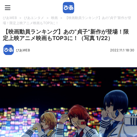
ぴあWEB
ぴあWEB
>
ぴあエンタメ
>
映画
>
【映画動員ランキング】あの“貞子”新作が登
場！限定上映アニメ映画もTOP3に！
【映画動員ランキング】あの“貞子”新作が登場！限
定上映アニメ映画もTOP3に！（写真 1/22）
ぴあWEB
2022.11.1 18:30