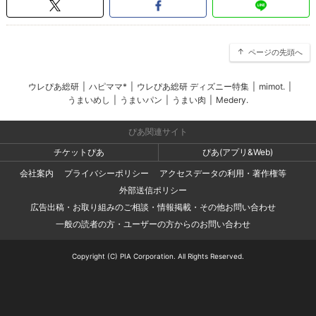
ページの先頭へ
ウレぴあ総研
|
ハピママ*
|
ウレぴあ総研 ディズニー特集
|
mimot.
|
うまいめし
|
うまいパン
|
うまい肉
|
Medery.
ぴあ関連サイト
チケットぴあ
ぴあ(アプリ&Web)
会社案内
プライバシーポリシー
アクセスデータの利用・著作権等
外部送信ポリシー
広告出稿・お取り組みのご相談・情報掲載・その他お問い合わせ
一般の読者の方・ユーザーの方からのお問い合わせ
Copyright (C) PIA Corporation. All Rights Reserved.