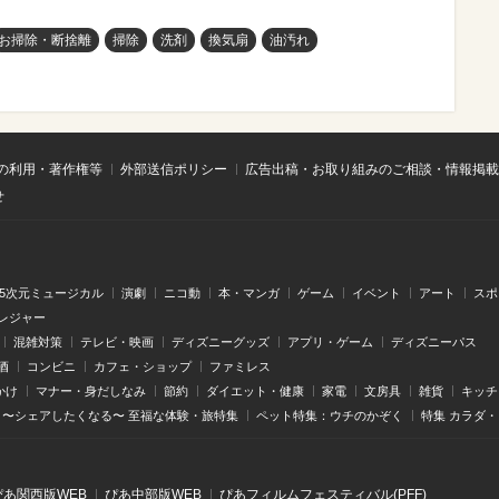
お掃除・断捨離
掃除
洗剤
換気扇
油汚れ
の利用・著作権等
外部送信ポリシー
広告出稿・お取り組みのご相談・情報掲載
せ
.5次元ミュージカル
演劇
ニコ動
本・マンガ
ゲーム
イベント
アート
スポ
レジャー
混雑対策
テレビ・映画
ディズニーグッズ
アプリ・ゲーム
ディズニーパス
酒
コンビニ
カフェ・ショップ
ファミレス
かけ
マナー・身だしなみ
節約
ダイエット・健康
家電
文房具
雑貨
キッチ
〜シェアしたくなる〜 至福な体験・旅特集
ペット特集：ウチのかぞく
特集 カラダ
ぴあ関⻄版WEB
ぴあ中部版WEB
ぴあフィルムフェスティバル(PFF)