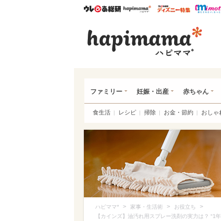
ウレぴあ総研
ハピママ*
ウレぴあ
ハピ
ファミリー
妊娠・出産
赤ちゃん
食生活
レシピ
掃除
お金・節約
おしゃ
>
>
>
ハピママ*
家事・生活術
お役立ち
【カインズ】油汚れ用スプレー洗剤の実力は？ “1