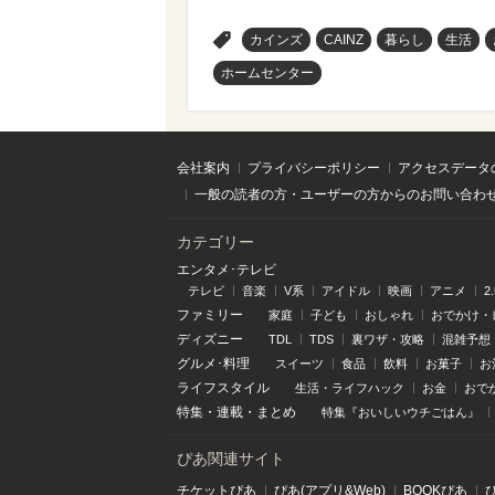
>
カインズ
CAINZ
暮らし
生活
ホームセンター
会社案内
プライバシーポリシー
アクセスデータ
一般の読者の方・ユーザーの方からのお問い合わ
カテゴリー
エンタメ･テレビ
テレビ
音楽
V系
アイドル
映画
アニメ
2
ファミリー
家庭
子ども
おしゃれ
おでかけ・
ディズニー
TDL
TDS
裏ワザ・攻略
混雑予想
グルメ･料理
スイーツ
食品
飲料
お菓子
お
ライフスタイル
生活・ライフハック
お金
おで
特集
・
連載
・
まとめ
特集『おいしいウチごはん』
ぴあ関連サイト
チケットぴあ
ぴあ(アプリ&Web)
BOOKぴあ