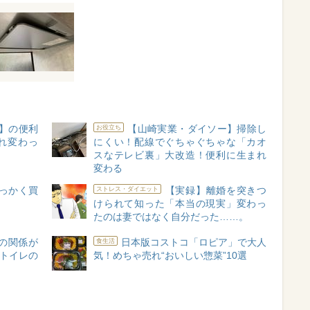
】の便利
【山崎実業・ダイソー】掃除し
お役立ち
れ変わっ
にくい！配線でぐちゃぐちゃな「カオ
スなテレビ裏」大改造！便利に生まれ
変わる
っかく買
【実録】離婚を突きつ
ストレス・ダイエット
けられて知った「本当の現実」変わっ
たのは妻ではなく自分だった……。
の関係が
日本版コストコ「ロピア」で大人
食生活
「トイレの
気！めちゃ売れ“おいしい惣菜”10選