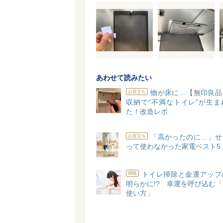
あわせて読みたい
物が床に…【無印良品
お役立ち
収納で“不満なトイレ”が生ま
た！改造レポ
「高かったのに…」せ
お役立ち
って使わなかった家電ベスト5
トイレ掃除と金運アップ
掃除
明らかに!? 幸運を呼び込む
使い方」