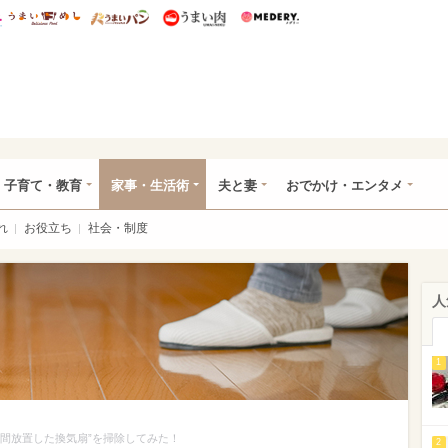
総研 ディズニー特集
mimot.
うまいめし
うまいパン
うまい肉
Medery.
ママ*
子育て・教育
家事・生活術
夫と妻
おでかけ・エンタメ
れ
お役立ち
社会・制度
人
1
年間放置した換気扇”を掃除してみた！
2