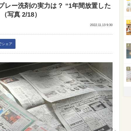
レー洗剤の実力は？ “1年間放置した
写真 2/18）
3
2022.11.13 9:30
kでシェア
4
5