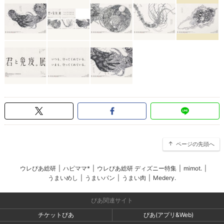
ページの先頭へ
ウレぴあ総研
|
ハピママ*
|
ウレぴあ総研 ディズニー特集
|
mimot.
|
うまいめし
|
うまいパン
|
うまい肉
|
Medery.
ぴあ関連サイト
チケットぴあ
ぴあ(アプリ&Web)