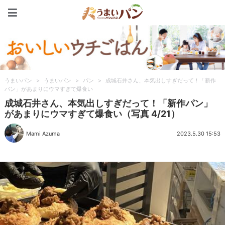
うまいパン
うまいパン
>
うまいパン
>
パン
>
成城石井さん、本気出しすぎだって！「新作
パン」があまりにウマすぎて爆食い
成城石井さん、本気出しすぎだって！「新作パン」
があまりにウマすぎて爆食い（写真 4/21）
Mami Azuma
2023.5.30 15:53