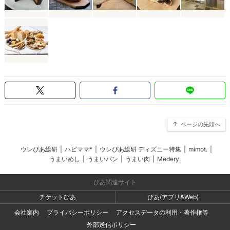
ページの先頭へ
ウレぴあ総研
|
ハピママ*
|
ウレぴあ総研 ディズニー特集
|
mimot.
|
うまいめし
|
うまいパン
|
うまい肉
|
Medery.
ぴあ関連サイト
チケットぴあ
ぴあ(アプリ&Web)
会社案内
プライバシーポリシー
アクセスデータの利用・著作権等
外部送信ポリシー