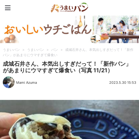
うまいパン
うまいパン
>
うまいパン
>
パン
>
成城石井さん、本気出しすぎだって！「新作
パン」があまりにウマすぎて爆食い
成城石井さん、本気出しすぎだって！「新作パン」
があまりにウマすぎて爆食い（写真 11/21）
Mami Azuma
2023.5.30 15:53