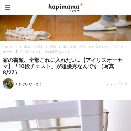
ハピママ*
ハピママ*
>
家事・生活術
>
掃除
>
家の書類、全部これに入れたい…【アイリス
オーヤマ】「10段チェスト」が超優秀なんです
家の書類、全部これに入れたい…【アイリスオーヤ
マ】「10段チェスト」が超優秀なんです（写真
8/27）
くわばら なっとう
2023.8.6 9:30