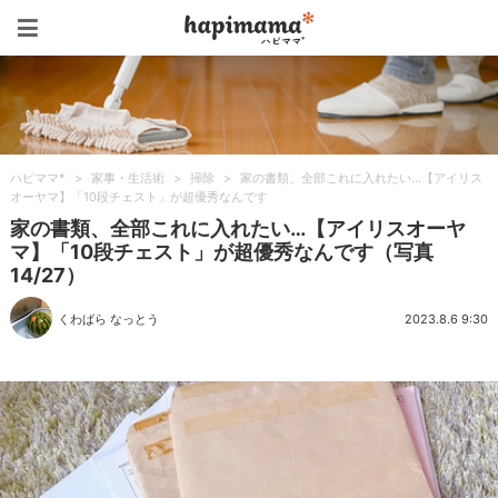
ハピママ*
ハピママ*
>
家事・生活術
>
掃除
>
家の書類、全部これに入れたい…【アイリス
オーヤマ】「10段チェスト」が超優秀なんです
家の書類、全部これに入れたい…【アイリスオーヤ
マ】「10段チェスト」が超優秀なんです（写真
14/27）
くわばら なっとう
2023.8.6 9:30