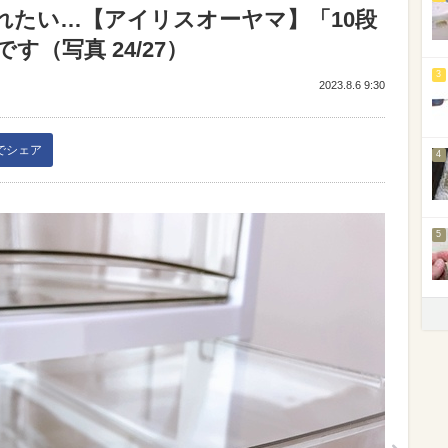
れたい…【アイリスオーヤマ】「10段
（写真 24/27）
3
2023.8.6 9:30
kでシェア
4
5