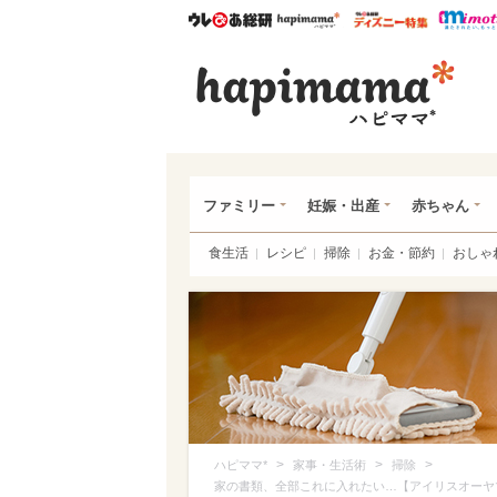
ウレぴあ総研
ハピママ*
ウレぴあ
ハピ
ファミリー
妊娠・出産
赤ちゃん
食生活
レシピ
掃除
お金・節約
おしゃ
>
>
>
ハピママ*
家事・生活術
掃除
家の書類、全部これに入れたい…【アイリスオーヤ