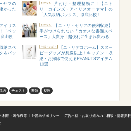
ーヤマの
片付け・整理整頓に！【ニト
お役立ち
凄かった
リ・カインズ・アイリスオーヤマ】の
「人気収納ボックス」徹底比較！
アイリス
【ニトリ・セリアの便利収納】
お役立ち
！「ベッ
手がつけられない「カオスな書類スペ
徹底比較
ース」大変身！超便利に生まれ変わる
収納スペ
【ニトリデコホーム】スヌー
生活・シゴト
ク＆バッ
ピーグッズが想像以上！キッチン・収
け
納・お掃除で使えるPEANUTSアイテム
10選
収納
チェスト
書類
整理
の利用・著作権等
外部送信ポリシー
広告出稿・お取り組みのご相談・情報掲載
せ