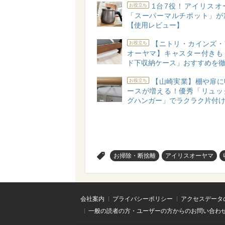
1台7役！アイリスオ
お役立ち
「スーパーマルチポット」が
【使用レビュー】
【ニトリ・カインズ・
お役立ち
オーヤマ】キャスター付きも
ド下収納ケース」おすすめを
【山崎実業】棚や扉に
お役立ち
ースが増える！優秀「リュッ
グハンガー」でラクラク片付
>
お掃除・断捨離
アイリスオーヤマ
会社案内
プライバシーポリシー
アクセスデータ
一般の読者の方・ユーザーの方からのお問い合わ