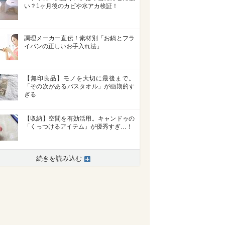
い？1ヶ月後のカビや水アカ検証！
調理メーカー直伝！素材別「お鍋とフラ
イパンの正しいお手入れ法」
【無印良品】モノを大切に最後まで。
「その次があるバスタオル」が画期的す
ぎる
【収納】空間を有効活用。キャンドゥの
「くっつけるアイテム」が優秀すぎ…！
続きを読み込む