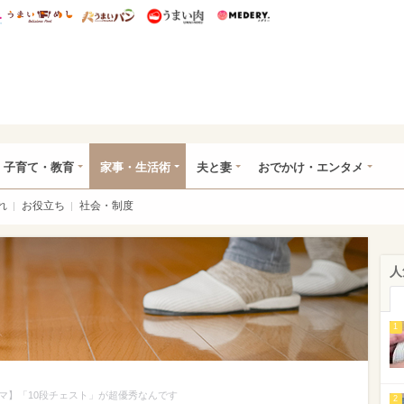
総研 ディズニー特集
mimot.
うまいめし
うまいパン
うまい肉
Medery.
ママ*
子育て・教育
家事・生活術
夫と妻
おでかけ・エンタメ
れ
お役立ち
社会・制度
人
1
マ】「10段チェスト」が超優秀なんです
2