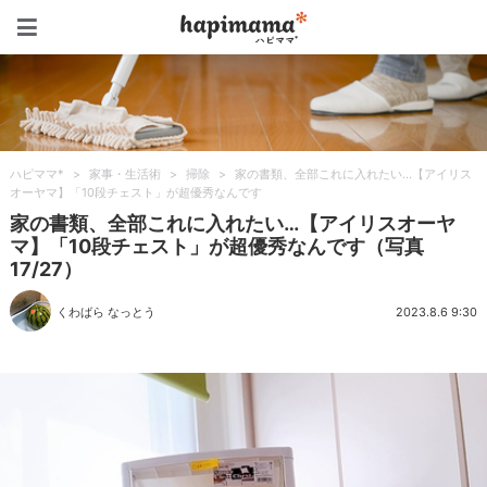
ハピママ*
ハピママ*
>
家事・生活術
>
掃除
>
家の書類、全部これに入れたい…【アイリス
オーヤマ】「10段チェスト」が超優秀なんです
家の書類、全部これに入れたい…【アイリスオーヤ
マ】「10段チェスト」が超優秀なんです（写真
17/27）
くわばら なっとう
2023.8.6 9:30