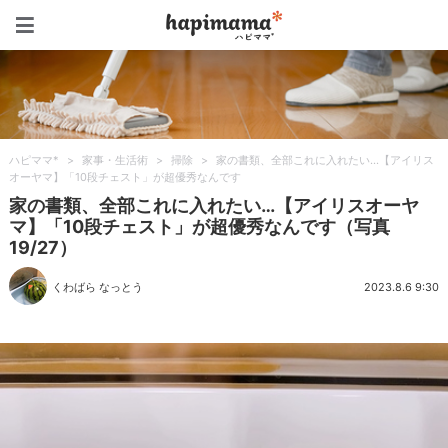
ハピママ*
ハピママ*
>
家事・生活術
>
掃除
>
家の書類、全部これに入れたい…【アイリス
オーヤマ】「10段チェスト」が超優秀なんです
家の書類、全部これに入れたい…【アイリスオーヤ
マ】「10段チェスト」が超優秀なんです（写真
19/27）
くわばら なっとう
2023.8.6 9:30