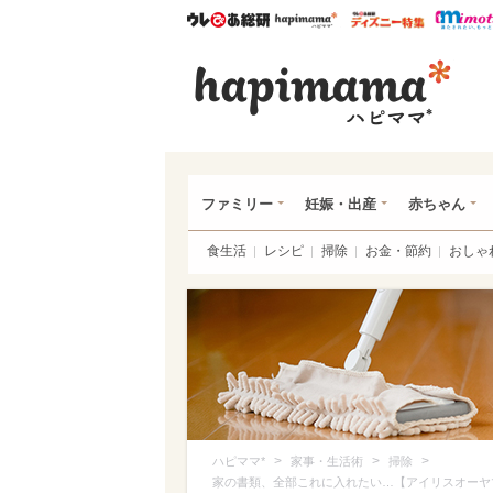
ウレぴあ総研
ハピママ*
ウレぴあ
ハピ
ファミリー
妊娠・出産
赤ちゃん
食生活
レシピ
掃除
お金・節約
おしゃ
>
>
>
ハピママ*
家事・生活術
掃除
家の書類、全部これに入れたい…【アイリスオーヤ