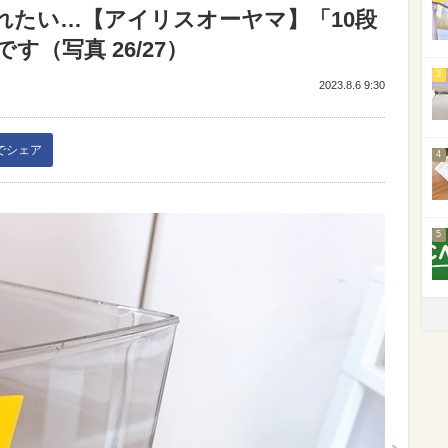
れたい…【アイリスオーヤマ】「10段
（写真 26/27）
3
2023.8.6 9:30
kでシェア
4
5