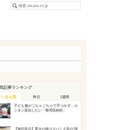
気記事ランキング
いま人気
昨日
1週間
子ども服がごちゃごちゃで手つかず…カ
ンタン真似したい「整理収納術」
【無印良品】驚きの神コスパ！人気の“掃