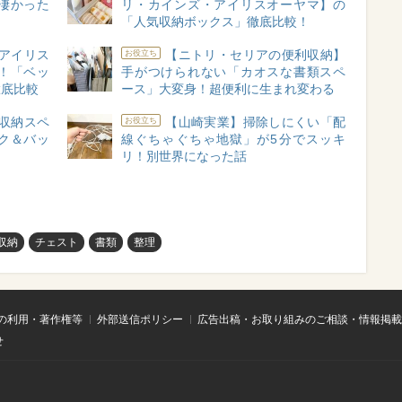
凄かった
リ・カインズ・アイリスオーヤマ】の
「人気収納ボックス」徹底比較！
アイリス
【ニトリ・セリアの便利収納】
お役立ち
！「ベッ
手がつけられない「カオスな書類スペ
徹底比較
ース」大変身！超便利に生まれ変わる
収納スペ
【山崎実業】掃除しにくい「配
お役立ち
ク＆バッ
線ぐちゃぐちゃ地獄」が5分でスッキ
け
リ！別世界になった話
収納
チェスト
書類
整理
の利用・著作権等
外部送信ポリシー
広告出稿・お取り組みのご相談・情報掲載
せ