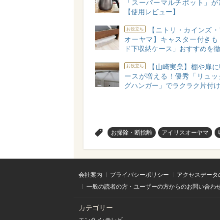
「スーパーマルチポット」が
【使用レビュー】
【ニトリ・カインズ・
お役立ち
オーヤマ】キャスター付きも
ド下収納ケース」おすすめを
【山崎実業】棚や扉に
お役立ち
ースが増える！優秀「リュッ
グハンガー」でラクラク片付
>
お掃除・断捨離
アイリスオーヤマ
会社案内
プライバシーポリシー
アクセスデータ
一般の読者の方・ユーザーの方からのお問い合わ
カテゴリー
エンタメ･テレビ