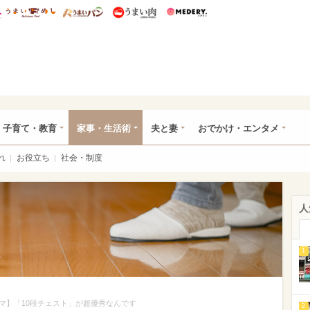
総研 ディズニー特集
mimot.
うまいめし
うまいパン
うまい肉
Medery.
ママ*
子育て・教育
家事・生活術
夫と妻
おでかけ・エンタメ
れ
お役立ち
社会・制度
人
1
マ】「10段チェスト」が超優秀なんです
2