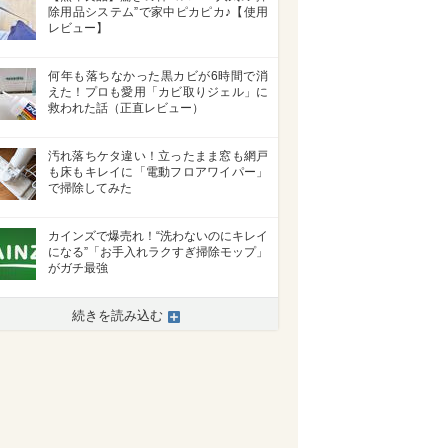
除用品システム”で家中ピカピカ♪【使用
レビュー】
何年も落ちなかった黒カビが6時間で消
えた！プロも愛用「カビ取りジェル」に
救われた話（正直レビュー）
汚れ落ちケタ違い！立ったまま窓も網戸
も床もキレイに「電動フロアワイパー」
で掃除してみた
カインズで爆売れ！“洗わないのにキレイ
になる”「お手入れラクすぎ掃除モップ」
がガチ最強
続きを読み込む