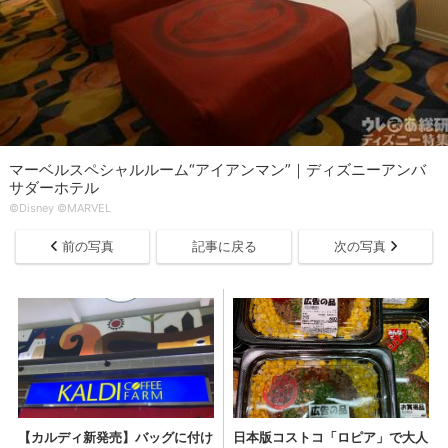
マーベルスペシャルルーム“アイアンマン”｜ディズニーアンバ
サダーホテル
©Disney ©MARVEL
前の写真
記事に戻る
次の写真