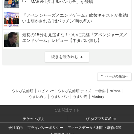
い「MARVELタオルハンカチ」が登場
『アベンジャーズ／エンドゲーム』吹替キャストが集結!
いま明かされる“指パッチン”時の思い
最初の15分を見逃すな！ついに完結『アベンジャーズ／
エンドゲーム』レビュー【ネタバレ無し】
続きを読み込む
ページの先頭へ
ウレぴあ総研
|
ハピママ*
|
ウレぴあ総研 ディズニー特集
|
mimot.
|
うまいめし
|
うまいパン
|
うまい肉
|
Medery.
ぴあ関連サイト
チケットぴあ
ぴあ(アプリ&Web)
会社案内
プライバシーポリシー
アクセスデータの利用・著作権等