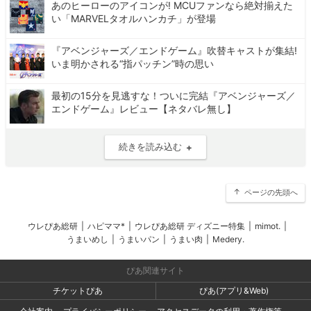
あのヒーローのアイコンが! MCUファンなら絶対揃えた
い「MARVELタオルハンカチ」が登場
『アベンジャーズ／エンドゲーム』吹替キャストが集結!
いま明かされる“指パッチン”時の思い
最初の15分を見逃すな！ついに完結『アベンジャーズ／
エンドゲーム』レビュー【ネタバレ無し】
続きを読み込む
ページの先頭へ
ウレぴあ総研
|
ハピママ*
|
ウレぴあ総研 ディズニー特集
|
mimot.
|
うまいめし
|
うまいパン
|
うまい肉
|
Medery.
ぴあ関連サイト
チケットぴあ
ぴあ(アプリ&Web)