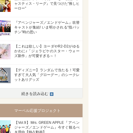
ャスティス・リーグ』で見つけた“推しヒ
ーロー”
『アベンジャーズ／エンドゲーム』吹替
キャストが集結! いま明かされる“指パッ
チン”時の思い
【これは欲しい】ヨーダやR2-D2がゆる
かわに♪「ジェラピケのスター・ウォー
ズ新作」が可愛すぎる～！
【ディズニー】ランダムで当たる！可愛
すぎて大人気「グローグー」のシークレ
ットありグッズ
続きを読み込む
マーベル応援プロジェクト
【Vol.9】Mrs. GREEN APPLE『アベン
ジャーズ／エンドゲーム』今すぐ観るべ
き理由【独占動画】