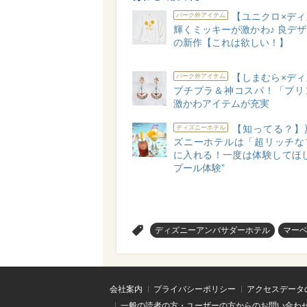
【ユニクロ×ディ
パーク外アイテム
輝くミッキーが激かわ♪ 良デ
の新作【これは欲しい！】
【しまむら×ディ
パーク外アイテム
プチプラ＆神コスパ！「プリ
激かわアイテムが充実
【知ってる？】
ディズニーホテル
ズニーホテルは「超リッチな
に入れる！一度は体験してほし
プール体験”
>
ディズニーアンバサダーホテル
マー
会社案内
プライバシーポリシー
アクセスデータ
一般の読者の方・ユーザーの方からのお問い合わ