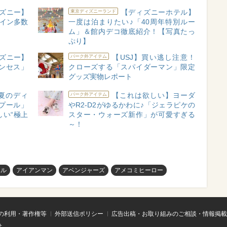
ズニー】
【ディズニーホテル】
東京ディズニーランド
ザイン多数
一度は泊まりたい♪「40周年特別ルー
ム」＆館内デコ徹底紹介！【写真たっ
ぷり】
ズニー】
【USJ】買い逃し注意！
パーク外アイテム
ンセス」
クローズする「スパイダーマン」限定
グッズ実物レポート
夏のディ
【これは欲しい】ヨーダ
パーク外アイテム
プール」
やR2-D2がゆるかわに♪「ジェラピケの
い“極上
スター・ウォーズ新作」が可愛すぎる
～！
ベル
アイアンマン
アベンジャーズ
アメコミヒーロー
の利用・著作権等
外部送信ポリシー
広告出稿・お取り組みのご相談・情報掲載
せ