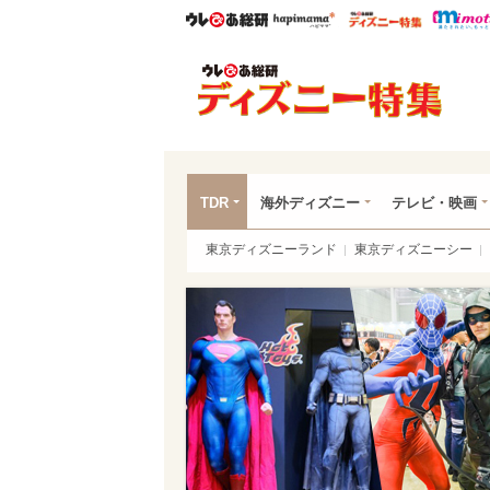
ウレぴあ総研
ハピママ*
ウレぴあ
ディ
TDR
海外ディズニー
テレビ・映画
東京ディズニーランド
東京ディズニーシー