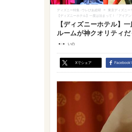
>
ディズニー特集 -ウレぴあ総研
東京ディズニー
【ディズニーホテル】一度は泊まって！「アイアン
【ディズニーホテル】一
ルームが神クオリティだっ
いの
Xでシェア
Faceboo