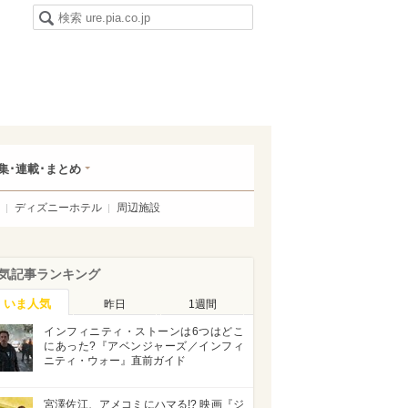
集･連載･まとめ
ディズニーホテル
周辺施設
気記事ランキング
いま人気
昨日
1週間
インフィニティ・ストーンは6つはどこ
にあった?『アベンジャーズ／インフィ
ニティ・ウォー』直前ガイド
宮澤佐江、アメコミにハマる!? 映画『ジ