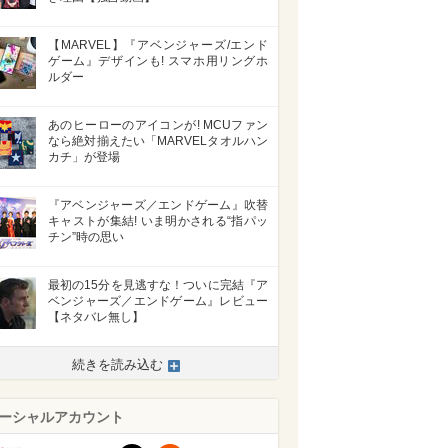
【MARVEL】『アベンジャーズ/エンド
ゲーム』デザインも! スマホ用リングホ
>
ルダー
あのヒーローのアイコンが! MCUファン
なら絶対揃えたい「MARVELタオルハン
カチ」が登場
『アベンジャーズ／エンドゲーム』吹替
キャストが集結! いま明かされる“指パッ
チン”時の思い
最初の15分を見逃すな！ついに完結『ア
ベンジャーズ／エンドゲーム』レビュー
【ネタバレ無し】
続きを読み込む
ーシャルアカウント