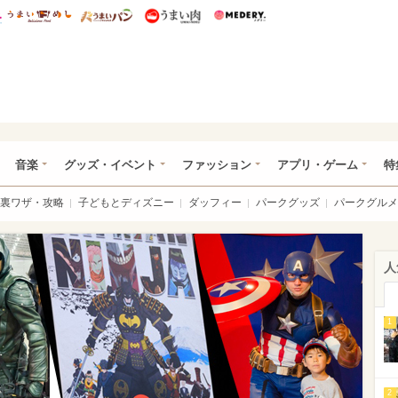
総研 ディズニー特集
mimot.
うまいめし
うまいパン
うまい肉
Medery.
ズニー特集 -ウレぴあ総研
音楽
グッズ・イベント
ファッション
アプリ・ゲーム
特
裏ワザ・攻略
子どもとディズニー
ダッフィー
パークグッズ
パークグルメ
人
1
2