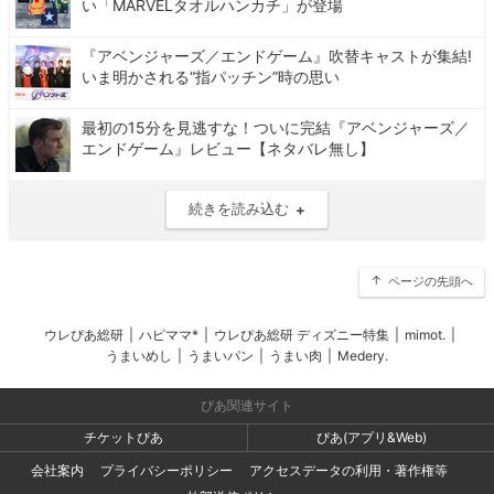
い「MARVELタオルハンカチ」が登場
『アベンジャーズ／エンドゲーム』吹替キャストが集結!
いま明かされる“指パッチン”時の思い
最初の15分を見逃すな！ついに完結『アベンジャーズ／
エンドゲーム』レビュー【ネタバレ無し】
続きを読み込む
ページの先頭へ
ウレぴあ総研
|
ハピママ*
|
ウレぴあ総研 ディズニー特集
|
mimot.
|
うまいめし
|
うまいパン
|
うまい肉
|
Medery.
ぴあ関連サイト
チケットぴあ
ぴあ(アプリ&Web)
会社案内
プライバシーポリシー
アクセスデータの利用・著作権等