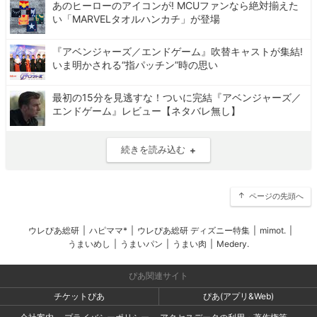
あのヒーローのアイコンが! MCUファンなら絶対揃えた
い「MARVELタオルハンカチ」が登場
『アベンジャーズ／エンドゲーム』吹替キャストが集結!
いま明かされる“指パッチン”時の思い
最初の15分を見逃すな！ついに完結『アベンジャーズ／
エンドゲーム』レビュー【ネタバレ無し】
続きを読み込む
ページの先頭へ
ウレぴあ総研
|
ハピママ*
|
ウレぴあ総研 ディズニー特集
|
mimot.
|
うまいめし
|
うまいパン
|
うまい肉
|
Medery.
ぴあ関連サイト
チケットぴあ
ぴあ(アプリ&Web)