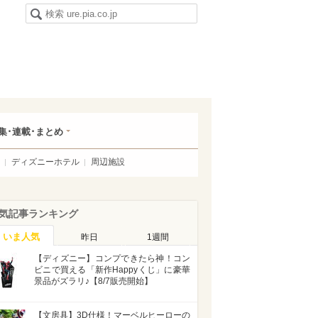
集･連載･まとめ
ディズニーホテル
周辺施設
気記事ランキング
いま人気
昨日
1週間
【ディズニー】コンプできたら神！コン
ビニで買える「新作Happyくじ」に豪華
景品がズラリ♪【8/7販売開始】
【文房具】3D仕様！マーベルヒーローの