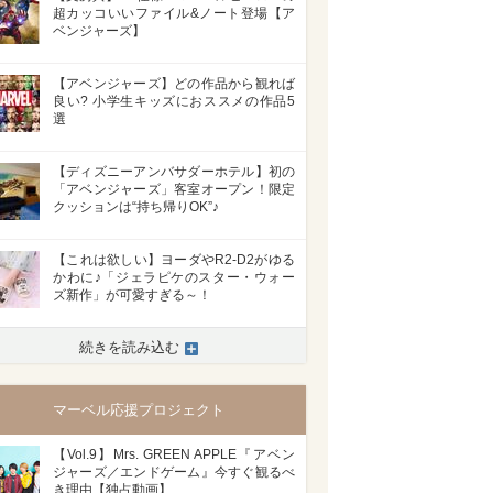
超カッコいいファイル&ノート登場【ア
ベンジャーズ】
【アベンジャーズ】どの作品から観れば
良い? 小学生キッズにおススメの作品5
選
【ディズニーアンバサダーホテル】初の
「アベンジャーズ」客室オープン！限定
クッションは“持ち帰りOK”♪
【これは欲しい】ヨーダやR2-D2がゆる
かわに♪「ジェラピケのスター・ウォー
ズ新作」が可愛すぎる～！
続きを読み込む
マーベル応援プロジェクト
【Vol.9】Mrs. GREEN APPLE『アベン
ジャーズ／エンドゲーム』今すぐ観るべ
き理由【独占動画】