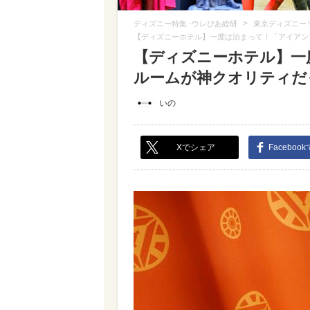
>
ディズニー特集 -ウレぴあ総研
東京ディズニー
【ディズニーホテル】一度は泊まって！「アイアン
【ディズニーホテル】一
ルームが神クオリティだっ
いの
Xでシェア
Faceboo