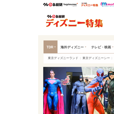
ウレぴあ総研
ハピママ*
ウレぴあ
ディ
TDR
海外ディズニー
テレビ・映画
東京ディズニーランド
東京ディズニーシー