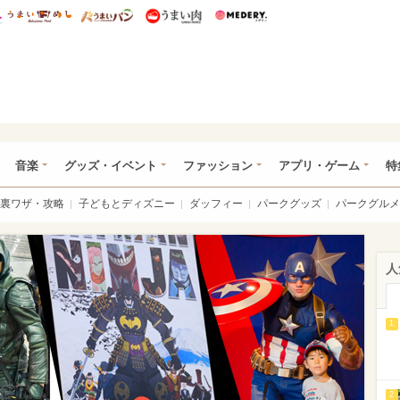
総研 ディズニー特集
mimot.
うまいめし
うまいパン
うまい肉
Medery.
ズニー特集 -ウレぴあ総研
音楽
グッズ・イベント
ファッション
アプリ・ゲーム
特
裏ワザ・攻略
子どもとディズニー
ダッフィー
パークグッズ
パークグルメ
人
1
2