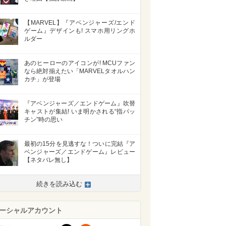
【MARVEL】『アベンジャーズ/エンド
ゲーム』デザインも! スマホ用リングホ
>
ルダー
あのヒーローのアイコンが! MCUファン
なら絶対揃えたい「MARVELタオルハン
カチ」が登場
『アベンジャーズ／エンドゲーム』吹替
キャストが集結! いま明かされる“指パッ
チン”時の思い
最初の15分を見逃すな！ついに完結『ア
ベンジャーズ／エンドゲーム』レビュー
【ネタバレ無し】
続きを読み込む
ーシャルアカウント