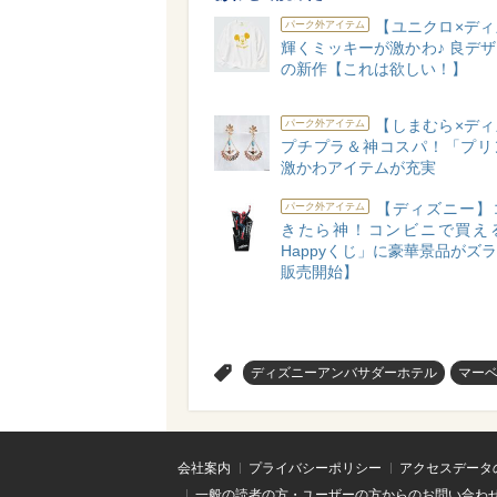
【ユニクロ×ディ
パーク外アイテム
輝くミッキーが激かわ♪ 良デ
の新作【これは欲しい！】
【しまむら×ディ
パーク外アイテム
プチプラ＆神コスパ！「プリ
激かわアイテムが充実
【ディズニー】
パーク外アイテム
きたら神！コンビニで買え
Happyくじ」に豪華景品がズラリ
販売開始】
>
ディズニーアンバサダーホテル
マー
会社案内
プライバシーポリシー
アクセスデータ
一般の読者の方・ユーザーの方からのお問い合わ