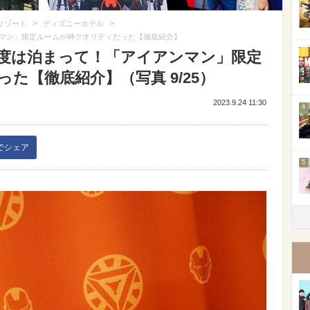
>
>
リゾート
ディズニーホテル
マン」限定ルームが神クオリティだった【徹底紹介】
3
度は泊まって！「アイアンマン」限定
た【徹底紹介】（写真 9/25）
2023.9.24 11:30
4
kでシェア
5