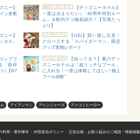
ズニー】
【ディズニーホテル】
東京ディズニーランド
ザイン多数
一度は泊まりたい♪「40周年特別ルー
ム」＆館内デコ徹底紹介！【写真たっ
ぷり】
ズニー】
【USJ】買い逃し注意！
パーク外アイテム
ンセス」
クローズする「スパイダーマン」限定
グッズ実物レポート
コンプで
【知ってる？】夏のディ
ディズニーホテル
る「新作
ズニーホテルは「超リッチなプール」
♪【8/7
に入れる！一度は体験してほしい“極上
プール体験”
ベル
アイアンマン
アベンジャーズ
アメコミヒーロー
の利用・著作権等
外部送信ポリシー
広告出稿・お取り組みのご相談・情報掲載
せ