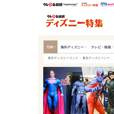
ウレぴあ総研
ハピママ*
ウレぴあ
ディ
TDR
海外ディズニー
テレビ・映画
東京ディズニーランド
東京ディズニーシー