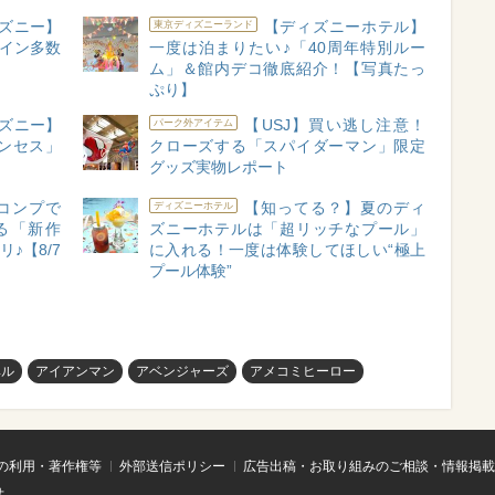
ズニー】
【ディズニーホテル】
東京ディズニーランド
ザイン多数
一度は泊まりたい♪「40周年特別ルー
ム」＆館内デコ徹底紹介！【写真たっ
ぷり】
ズニー】
【USJ】買い逃し注意！
パーク外アイテム
ンセス」
クローズする「スパイダーマン」限定
グッズ実物レポート
コンプで
【知ってる？】夏のディ
ディズニーホテル
る「新作
ズニーホテルは「超リッチなプール」
♪【8/7
に入れる！一度は体験してほしい“極上
プール体験”
ベル
アイアンマン
アベンジャーズ
アメコミヒーロー
の利用・著作権等
外部送信ポリシー
広告出稿・お取り組みのご相談・情報掲載
せ