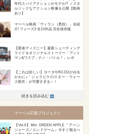
年代スパイアクションがモデル!? ノスタ
ルジックなアクション映像を公開【動画
あり】
マーベル映画「ヴィラン（悪役）」全紹
介! フェーズ3 全10作品 完全保存版
【香港ディズニー】最新シューティング
ライド＆オリジナルストーリー「アント
マン&ワスプ：ナノ・バトル！」レポ
【これは欲しい】ヨーダやR2-D2がゆる
かわに♪「ジェラピケのスター・ウォー
ズ新作」が可愛すぎる～！
続きを読み込む
マーベル応援プロジェクト
【Vol.9】Mrs. GREEN APPLE『アベン
ジャーズ／エンドゲーム』今すぐ観るべ