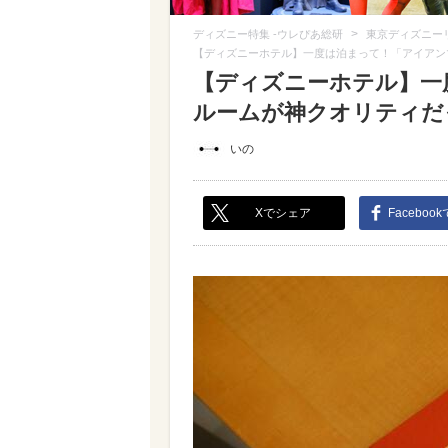
>
ディズニー特集 -ウレぴあ総研
東京ディズニー
【ディズニーホテル】一度は泊まって！「アイアン
【ディズニーホテル】一
ルームが神クオリティだっ
いの
Xでシェア
Faceboo