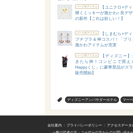
【ユニクロ×ディ
パーク外アイテム
輝くミッキーが激かわ♪ 良デ
の新作【これは欲しい！】
【しまむら×ディ
パーク外アイテム
プチプラ＆神コスパ！「プリ
激かわアイテムが充実
【ディズニー】
パーク外アイテム
きたら神！コンビニで買え
Happyくじ」に豪華景品がズラリ
販売開始】
>
ディズニーアンバサダーホテル
マー
会社案内
プライバシーポリシー
アクセスデータ
一般の読者の方・ユーザーの方からのお問い合わ