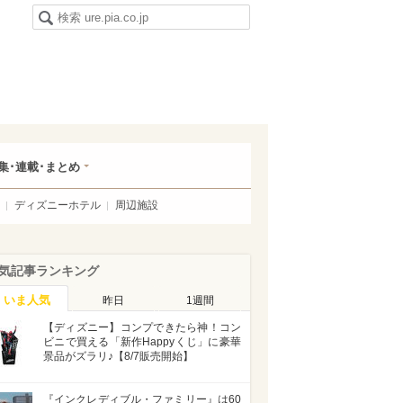
集･連載･まとめ
ディズニーホテル
周辺施設
気記事ランキング
いま人気
昨日
1週間
【ディズニー】コンプできたら神！コン
ビニで買える「新作Happyくじ」に豪華
景品がズラリ♪【8/7販売開始】
『インクレディブル・ファミリー』は60