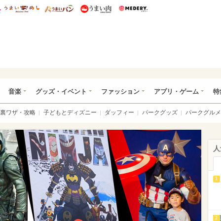
総研 ディズニー特集
mimot.
うまいめし
うまいパン
うまい肉
Medery.
ズニー特集 -ウレぴあ総研
音楽
グッズ・イベント
ファッション
アプリ・ゲーム
特
裏ワザ・攻略
子どもとディズニー
ダッフィー
パークグッズ
パークグルメ
人
1
2