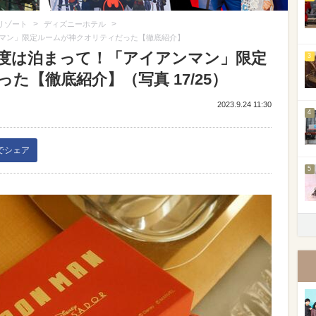
>
>
リゾート
ディズニーホテル
マン」限定ルームが神クオリティだった【徹底紹介】
度は泊まって！「アイアンマン」限定
3
た【徹底紹介】（写真 17/25）
2023.9.24 11:30
4
kでシェア
5