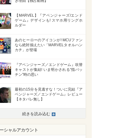
き理由【独占動画】
【MARVEL】『アベンジャーズ/エンド
>
ゲーム』デザインも! スマホ用リングホ
ルダー
あのヒーローのアイコンが! MCUファン
なら絶対揃えたい「MARVELタオルハン
カチ」が登場
『アベンジャーズ／エンドゲーム』吹替
キャストが集結! いま明かされる“指パッ
チン”時の思い
最初の15分を見逃すな！ついに完結『ア
ベンジャーズ／エンドゲーム』レビュー
【ネタバレ無し】
続きを読み込む
ーシャルアカウント