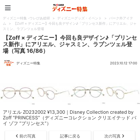
ディズニー特集 -ウレぴあ
ディズニー特集 -ウレぴあ総研
>
ディズニーグッズ・イベント
>
パーク外アイテ
ム
>
【Zoff × ディズニー】今回も良デザイン♪「プリンセス新作」にアリエル、ジャ
スミン、ラプンツェル登場
【Zoff × ディズニー】今回も良デザイン♪「プリンセ
ス新作」にアリエル、ジャスミン、ラプンツェル登
場（写真 16/86）
ディズニー特集
2023.10.12 17:00
アリエル ZO232002 ¥13,300｜Disney Collection created by
Zoff “PRINCESS”（ディズニーコレクション クリエイテッド バ
イ ゾフ “プリンセス”）
前の写真
記事に戻る
次の写真