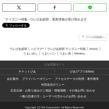
「ディズニー特集 -ウレぴあ総研」更新情報が受け取れます
ページの先頭へ
ウレぴあ総研
|
ハピママ*
|
ウレぴあ総研 ディズニー特集
|
mimot.
|
うまいめし
|
うまいパン
|
うまい肉
|
Medery.
ぴあ関連サイト
チケットぴあ
ぴあ(アプリ&Web)
会社案内
プライバシーポリシー
アクセスデータの利用・著作権等
外部送信ポリシー
広告出稿・お取り組みのご相談・情報掲載・その他お問い合わせ
一般の読者の方・ユーザーの方からのお問い合わせ
Copyright (C) PIA Corporation. All Rights Reserved.