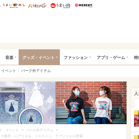
総研 ディズニー特集
mimot.
うまいめし
うまいパン
うまい肉
Medery.
ズニー特集 -ウレぴあ総研
音楽
グッズ・イベント
ファッション
アプリ・ゲーム
特
イベント
パーク外アイテム
人
1
>
>
ズ・イベント
パーク外アイテム
リンセス新作」にアリエル、ジャスミン、ラプンツェル登場
2