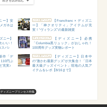
続きを読み込む
ズニー】安
【Francfranc × ディズニ
パーク外アイテム
作メガネは
ー】「神クオリティ」アイテムが充
実！“ヴィランズ”の最新雑貨
ズニー】
【ディズニー】必携
ディズニーストア
わいい！
「Columbia黒リュック」がおしゃれ！
コスパ♪
100周年グッズ実物レポート
新作「デ
【ディズニー】日本中
パーク外アイテム
110円ぷ
の“激かわ最新グッズ”が大集合！「日本
ど充実♪
最大級グッズイベント」現地の人気ア
イテムをレポ【8/16まで】
ディズニープリンセス特集