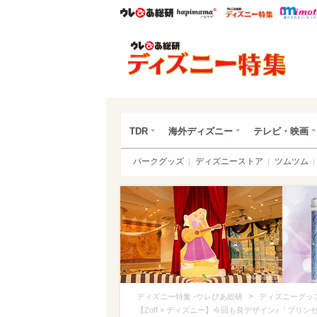
ウレぴあ総研
ハピママ*
ウレぴあ
ディ
TDR
海外ディズニー
テレビ・映画
パークグッズ
ディズニーストア
ツムツム
>
ディズニー特集 -ウレぴあ総研
ディズニーグッ
【Zoff × ディズニー】今回も良デザイン♪「プ