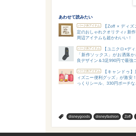
あわせて読みたい
【Zoff × ディ
パーク外アイテム
定のおしゃれクオリティ♪ 新
周辺アイテムも超かわいい！
【ユニクロ×ディ
パーク外アイテム
「新作ソックス」がお洒落か
良デザイン＆3足990円で最強
【キャンドゥ】
パーク外アイテム
ィズニー便利グッズ」が激安！
っくりシール、330円ポーチな
>
disneygoods
disneyfashion
Zoff