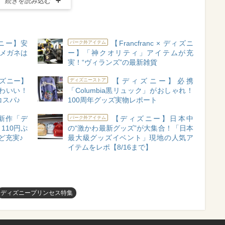
続きを読み込む
ズニー】安
【Francfranc × ディズニ
パーク外アイテム
作メガネは
ー】「神クオリティ」アイテムが充
実！“ヴィランズ”の最新雑貨
ズニー】
【ディズニー】必携
ディズニーストア
わいい！
「Columbia黒リュック」がおしゃれ！
コスパ♪
100周年グッズ実物レポート
新作「デ
【ディズニー】日本中
パーク外アイテム
110円ぷ
の“激かわ最新グッズ”が大集合！「日本
ど充実♪
最大級グッズイベント」現地の人気ア
イテムをレポ【8/16まで】
ディズニープリンセス特集