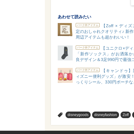
あわせて読みたい
【Zoff × ディ
パーク外アイテム
定のおしゃれクオリティ♪ 新
周辺アイテムも超かわいい！
【ユニクロ×ディ
パーク外アイテム
「新作ソックス」がお洒落か
良デザイン＆3足990円で最強
【キャンドゥ】
パーク外アイテム
ィズニー便利グッズ」が激安！
っくりシール、330円ポーチな
>
disneygoods
disneyfashion
Zoff