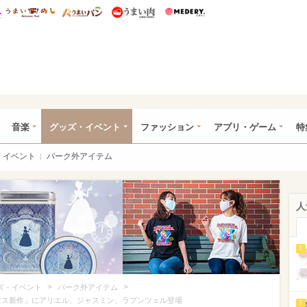
総研 ディズニー特集
mimot.
うまいめし
うまいパン
うまい肉
Medery.
ズニー特集 -ウレぴあ総研
音楽
グッズ・イベント
ファッション
アプリ・ゲーム
特
イベント
パーク外アイテム
人
1
>
>
ズ・イベント
パーク外アイテム
リンセス新作」にアリエル、ジャスミン、ラプンツェル登場
2