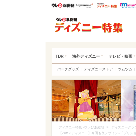
ウレぴあ総研
ハピママ*
ウレぴあ
ディ
TDR
海外ディズニー
テレビ・映画
パークグッズ
ディズニーストア
ツムツム
>
ディズニー特集 -ウレぴあ総研
ディズニーグッ
【Zoff × ディズニー】今回も良デザイン♪「プ