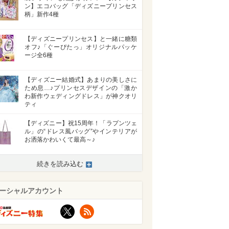
ン】エコバッグ「ディズニープリンセス
柄」新作4種
【ディズニープリンセス】と一緒に糖類
オフ♪「ぐーぴたっ」オリジナルパッケ
ージ全6種
【ディズニー結婚式】あまりの美しさに
ため息…♪プリンセスデザインの「激か
わ新作ウェディングドレス」が神クオリ
ティ
【ディズニー】祝15周年！「ラプンツェ
ル」の“ドレス風バッグ”やインテリアが
お洒落かわいくて最高～♪
続きを読み込む
ーシャルアカウント
X
RSS
>