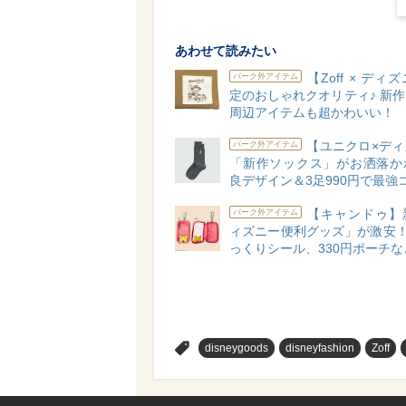
あわせて読みたい
【Zoff × ディ
パーク外アイテム
定のおしゃれクオリティ♪ 新
周辺アイテムも超かわいい！
【ユニクロ×ディ
パーク外アイテム
「新作ソックス」がお洒落か
良デザイン＆3足990円で最強
【キャンドゥ】
パーク外アイテム
ィズニー便利グッズ」が激安！
っくりシール、330円ポーチな
>
disneygoods
disneyfashion
Zoff