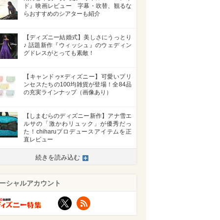
ド』映画レビュー 字幕・吹替、観るな
らおすすめのシアターも紹介
【ディズニー結婚式】美しさにうっとり
♪ 話題新作『ウィッシュ』のウェディン
グドレスがとっても素敵！
【キャンドゥ×ディズニー】可愛いプリ
ンセスたちの100均雑貨が登場！全84品
の充実ラインナップ（画像あり）
【しまむらのディズニー新作】アナ雪エ
ルサの「激かわリュック」が優秀だっ
た！chiharuプロデュースアイテムを正
直レビュー
続きを読み込む
ーシャルアカウント
X
RSS
>