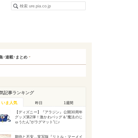
集･連載･まとめ
気記事ランキング
いま人気
昨日
1週間
【ディズニー】『アラジン』公開30周年
グッズ第2弾！激かわバッグ＆“魔法のじ
ゅうたん”がラグマット”に♪
期待と不安…実写版『リトル・マーメイ