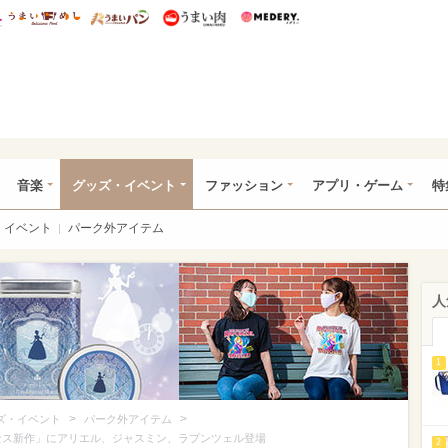
総研 ディズニー特集
mimot.
うまいめし
うまいパン
うまい肉
Medery.
ズニー特集 -ウレぴあ総研
音楽
グッズ・イベント
ファッション
アプリ・ゲーム
特
イベント
パーク外アイテム
人
1
>
>
ズ・イベント
パーク外アイテム
リンセス新作」にアリエル、ジャスミン、ラプンツェル登場
2