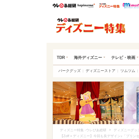
ウレぴあ総研
ハピママ*
ウレぴあ
ディ
TDR
海外ディズニー
テレビ・映画
パークグッズ
ディズニーストア
ツムツム
>
ディズニー特集 -ウレぴあ総研
ディズニーグッ
【Zoff × ディズニー】今回も良デザイン♪「プ