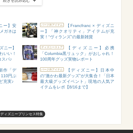
続きを読み込む
ズニー】安
【Francfranc × ディズニ
パーク外アイテム
作メガネは
ー】「神クオリティ」アイテムが充
実！“ヴィランズ”の最新雑貨
ズニー】
【ディズニー】必携
ディズニーストア
わいい！
「Columbia黒リュック」がおしゃれ！
コスパ♪
100周年グッズ実物レポート
新作「デ
【ディズニー】日本中
パーク外アイテム
110円ぷ
の“激かわ最新グッズ”が大集合！「日本
ど充実♪
最大級グッズイベント」現地の人気ア
イテムをレポ【8/16まで】
ディズニープリンセス特集