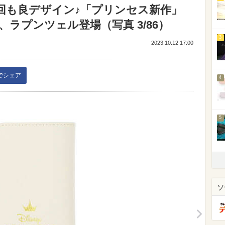
】今回も良デザイン♪「プリンセス新作」
ラプンツェル登場（写真 3/86）
3
2023.10.12 17:00
kでシェア
4
5
ソ