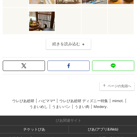
続きを読み込む
ページの先頭へ
ウレぴあ総研
|
ハピママ*
|
ウレぴあ総研 ディズニー特集
|
mimot.
|
うまいめし
|
うまいパン
|
うまい肉
|
Medery.
ぴあ関連サイト
チケットぴあ
ぴあ(アプリ&Web)