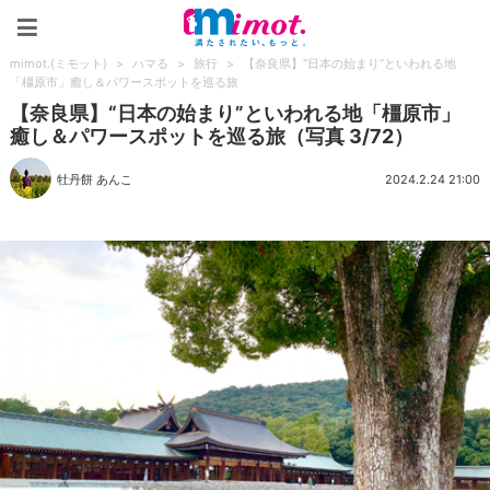
mimot.(ミモット)
mimot.(ミモット)
>
ハマる
>
旅行
>
【奈良県】“日本の始まり”といわれる地
「橿原市」癒し＆パワースポットを巡る旅
【奈良県】“日本の始まり”といわれる地「橿原市」
癒し＆パワースポットを巡る旅（写真 3/72）
牡丹餅 あんこ
2024.2.24 21:00