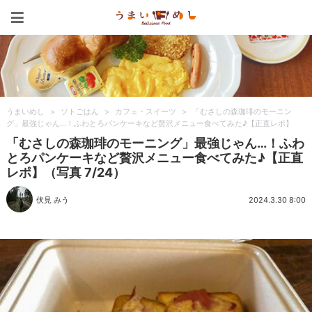
うまいめし
うまいめし
>
ソトごはん
>
カフェ・スイーツ
>
「むさしの森珈琲のモーニン
グ」最強じゃん…！ふわとろパンケーキなど贅沢メニュー食べてみた♪【正直レポ】
「むさしの森珈琲のモーニング」最強じゃん…！ふわ
とろパンケーキなど贅沢メニュー食べてみた♪【正直
レポ】（写真 7/24）
伏見 みう
2024.3.30 8:00