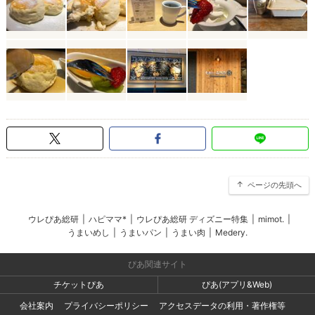
ページの先頭へ
ウレぴあ総研
|
ハピママ*
|
ウレぴあ総研 ディズニー特集
|
mimot.
|
うまいめし
|
うまいパン
|
うまい肉
|
Medery.
ぴあ関連サイト
チケットぴあ
ぴあ(アプリ&Web)
会社案内
プライバシーポリシー
アクセスデータの利用・著作権等