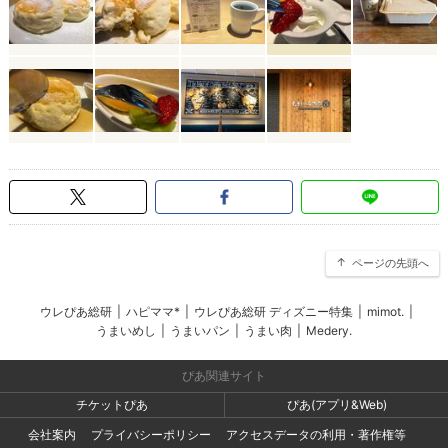
ページの先頭へ
ウレぴあ総研
|
ハピママ*
|
ウレぴあ総研 ディズニー特集
|
mimot.
|
うまいめし
|
うまいパン
|
うまい肉
|
Medery.
ぴあ関連サイト
チケットぴあ
ぴあ(アプリ&Web)
会社案内
プライバシーポリシー
アクセスデータの利用・著作権等