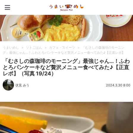
うまいめし
うまいめし
>
ソトごはん
>
カフェ・スイーツ
>
「むさしの森珈琲のモーニン
グ」最強じゃん…！ふわとろパンケーキなど贅沢メニュー食べてみた♪【正直レポ】
「むさしの森珈琲のモーニング」最強じゃん…！ふわ
とろパンケーキなど贅沢メニュー食べてみた♪【正直
レポ】（写真 19/24）
伏見 みう
2024.3.30 8:00