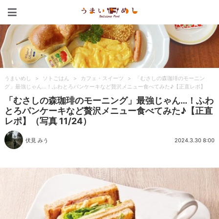
うまいめし
うまいめし
>
ソトごはん
>
カフェ・スイーツ
>
「むさしの森珈琲のモーニン
グ」最強じゃん…！ふわとろパンケーキなど贅沢メニュー食べてみた♪【正直レポ】
「むさしの森珈琲のモーニング」最強じゃん…！ふわ
とろパンケーキなど贅沢メニュー食べてみた♪【正直
レポ】（写真 11/24）
伏見 みう
2024.3.30 8:00