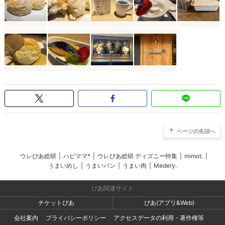
ページの先頭へ
ウレぴあ総研
|
ハピママ*
|
ウレぴあ総研 ディズニー特集
|
mimot.
|
うまいめし
|
うまいパン
|
うまい肉
|
Medery.
ぴあ関連サイト
チケットぴあ
ぴあ(アプリ&Web)
会社案内
プライバシーポリシー
アクセスデータの利用・著作権等