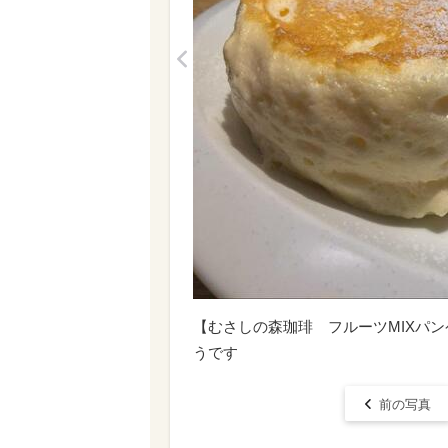
<
【むさしの森珈琲 フルーツMIXパ
うです
前の写真