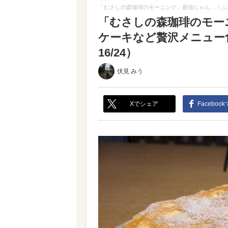
「むさしの森珈琲のモーニング」最強じゃん…！ふ
「むさしの森珈琲のモー
ケーキなど贅沢メニュー
16/24）
伏見 みう
Xでシェア
Faceboo