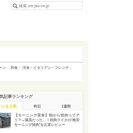
ーン
和食
洋食・イタリアン・フレンチ
気記事ランキング
いま人気
昨日
1週間
【モーニング実食】朝から焼肉ってア
リ？→最高だった…！焼肉ライクの“格安
モーニング焼肉”を正直レビュー