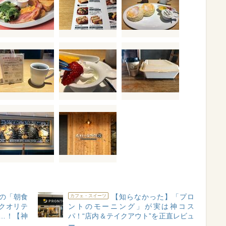
の「朝食
【知らなかった】「プロ
カフェ・スイーツ
クオリテ
ントのモーニング」が実は神コス
…！【神
パ！“店内＆テイクアウト”を正直レビュ
ー