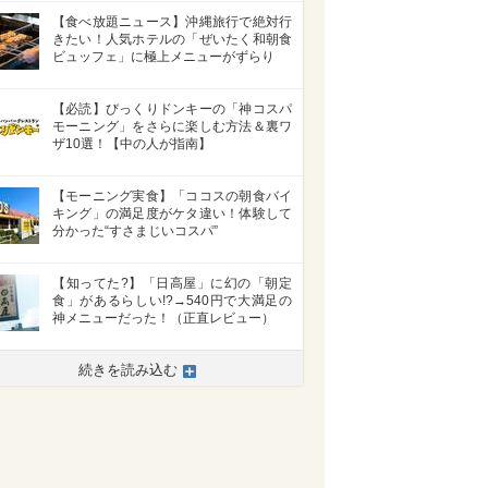
【食べ放題ニュース】沖縄旅行で絶対行
きたい！人気ホテルの「ぜいたく和朝食
ビュッフェ」に極上メニューがずらり
【必読】びっくりドンキーの「神コスパ
モーニング」をさらに楽しむ方法＆裏ワ
ザ10選！【中の人が指南】
【モーニング実食】「ココスの朝食バイ
キング」の満足度がケタ違い！体験して
分かった“すさまじいコスパ”
【知ってた?】「日高屋」に幻の「朝定
食」があるらしい!?→540円で大満足の
神メニューだった！（正直レビュー）
続きを読み込む