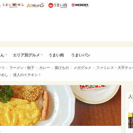
総研 ディズニー特集
mimot.
うまいめし
うまいパン
うまい肉
Medery.
いめし
はん
エリア別グルメ
うまい肉
うまいパン
ーツ
ラーメン・餃子
カレー
揚げもの
メガグルメ
ファミレス・大手チェ
りめし
達人のイチオシ！
人
1
>