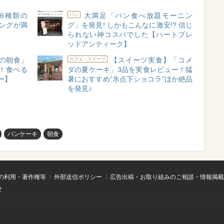
6種類の
大満足「パン食べ放題モーニン
パン
ーニングが満
グ」を発見! しかもこんなに激安!? 信じ
られない神コスパでした【ハートブレ
ッドアンティーク】
の朝食」
【スイーツ実食】「コメ
カフェ・スイーツ
！食べる
ダの夏ケーキ」3品を実食レビュー！猛
ー】
暑におすすめ“氷点下ショコラ”ほか絶品
を発見♪
パンケーキ
朝食
の利用・著作権等
外部送信ポリシー
広告出稿・お取り組みのご相談・情報掲載
せ