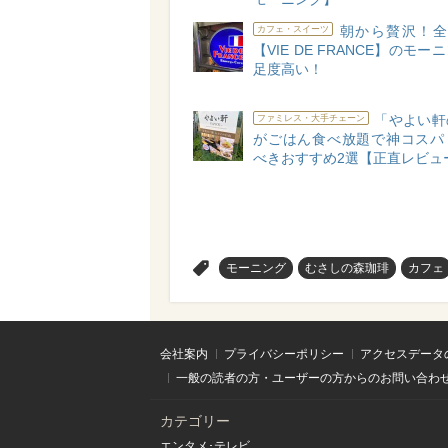
朝から贅沢！全
カフェ・スイーツ
【VIE DE FRANCE】のモ
足度高い！
「やよい軒
ファミレス・大手チェーン
がごはん食べ放題で神コスパ
べきおすすめ2選【正直レビュ
>
モーニング
むさしの森珈琲
カフェ
会社案内
プライバシーポリシー
アクセスデータ
一般の読者の方・ユーザーの方からのお問い合わ
カテゴリー
エンタメ･テレビ