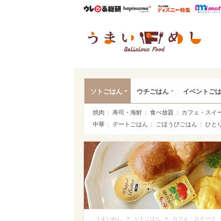
ウレぴあ総研
ハピママ*
ウレぴあ
うま
ソトごはん
ウチごはん
イベントご
焼肉
寿司・海鮮
食べ放題
カフェ・スイ
中華
デートごはん
ごほうびごはん
ひと
>
>
うまいめし
ソトごはん
カフェ・スイーツ