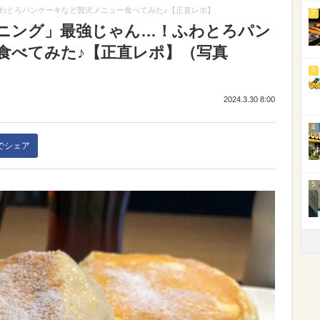
わとろパンケーキなど贅沢メニュー食べてみた♪【正直レポ】
2
ニング」最強じゃん…！ふわとろパン
食べてみた♪【正直レポ】（写真
3
2024.3.30 8:00
4
kでシェア
5