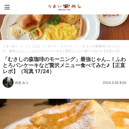
うまいめし
うまいめし
>
ソトごはん
>
カフェ・スイーツ
>
「むさしの森珈琲のモーニン
グ」最強じゃん…！ふわとろパンケーキなど贅沢メニュー食べてみた♪【正直レポ】
「むさしの森珈琲のモーニング」最強じゃん…！ふわ
とろパンケーキなど贅沢メニュー食べてみた♪【正直
レポ】（写真 17/24）
伏見 みう
2024.3.30 8:00