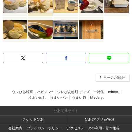
ページの先頭へ
ウレぴあ総研
|
ハピママ*
|
ウレぴあ総研 ディズニー特集
|
mimot.
|
うまいめし
|
うまいパン
|
うまい肉
|
Medery.
ぴあ関連サイト
チケットぴあ
ぴあ(アプリ&Web)
会社案内
プライバシーポリシー
アクセスデータの利用・著作権等