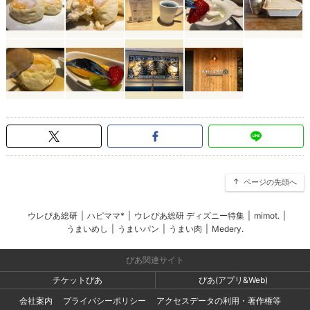
ページの先頭へ
ウレぴあ総研
|
ハピママ*
|
ウレぴあ総研 ディズニー特集
|
mimot.
|
うまいめし
|
うまいパン
|
うまい肉
|
Medery.
ぴあ関連サイト
チケットぴあ
ぴあ(アプリ&Web)
会社案内
プライバシーポリシー
アクセスデータの利用・著作権等