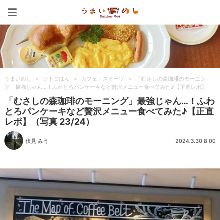
うまいめし
うまいめし
>
ソトごはん
>
カフェ・スイーツ
>
「むさしの森珈琲のモーニン
グ」最強じゃん…！ふわとろパンケーキなど贅沢メニュー食べてみた♪【正直レポ】
「むさしの森珈琲のモーニング」最強じゃん…！ふわ
とろパンケーキなど贅沢メニュー食べてみた♪【正直
レポ】（写真 23/24）
伏見 みう
2024.3.30 8:00