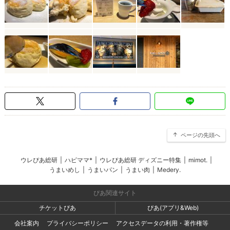
ページの先頭へ
ウレぴあ総研
|
ハピママ*
|
ウレぴあ総研 ディズニー特集
|
mimot.
|
うまいめし
|
うまいパン
|
うまい肉
|
Medery.
ぴあ関連サイト
チケットぴあ
ぴあ(アプリ&Web)
会社案内
プライバシーポリシー
アクセスデータの利用・著作権等