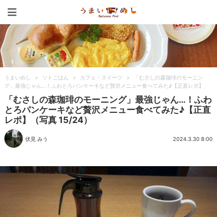
うまいめし
うまいめし
>
ソトごはん
>
カフェ・スイーツ
>
「むさしの森珈琲のモーニン
グ」最強じゃん…！ふわとろパンケーキなど贅沢メニュー食べてみた♪【正直レポ】
「むさしの森珈琲のモーニング」最強じゃん…！ふわ
とろパンケーキなど贅沢メニュー食べてみた♪【正直
レポ】（写真 15/24）
伏見 みう
2024.3.30 8:00