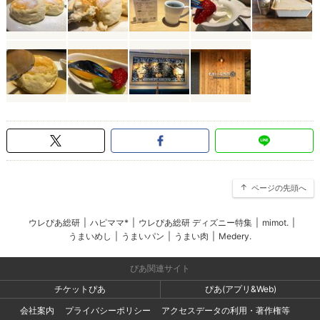
ページの先頭へ
ウレぴあ総研
|
ハピママ*
|
ウレぴあ総研 ディズニー特集
|
mimot.
|
うまいめし
|
うまいパン
|
うまい肉
|
Medery.
ぴあ関連サイト
チケットぴあ
ぴあ(アプリ&Web)
会社案内
プライバシーポリシー
アクセスデータの利用・著作権等