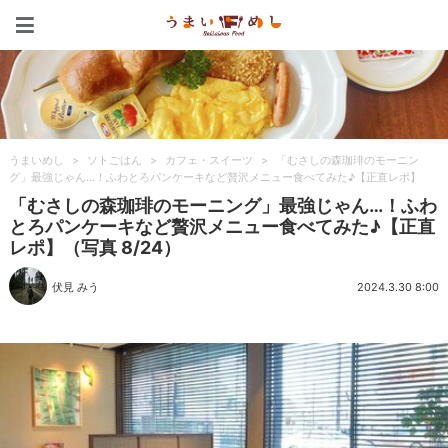
うまいめし
うまいめし
>
ソトごはん
>
カフェ・スイーツ
>
「むさしの森珈琲のモーニン
グ」最強じゃん…！ふわとろパンケーキなど贅沢メニュー食べてみた♪【正直レポ】
「むさしの森珈琲のモーニング」最強じゃん…！ふわ
とろパンケーキなど贅沢メニュー食べてみた♪【正直
レポ】（写真 8/24）
伏見 みう
2024.3.30 8:00