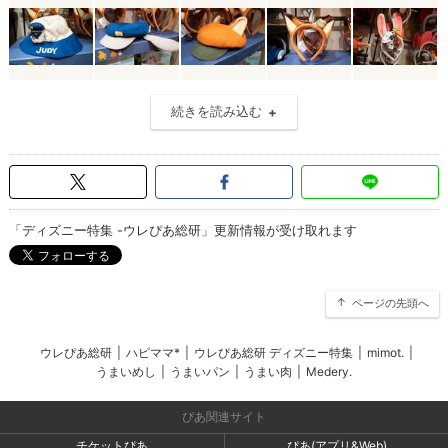
続きを読み込む
「ディズニー特集 -ウレぴあ総研」更新情報が受け取れます
ページの先頭へ
ウレぴあ総研
|
ハピママ*
|
ウレぴあ総研 ディズニー特集
|
mimot.
|
うまいめし
|
うまいパン
|
うまい肉
|
Medery.
ぴあ関連サイト
チケットぴあ
ぴあ(アプリ&Web)