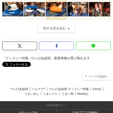
続きを読み込む
「ディズニー特集 -ウレぴあ総研」更新情報が受け取れます
ページの先頭へ
ウレぴあ総研
|
ハピママ*
|
ウレぴあ総研 ディズニー特集
|
mimot.
|
うまいめし
|
うまいパン
|
うまい肉
|
Medery.
ぴあ関連サイト
チケットぴあ
ぴあ(アプリ&Web)