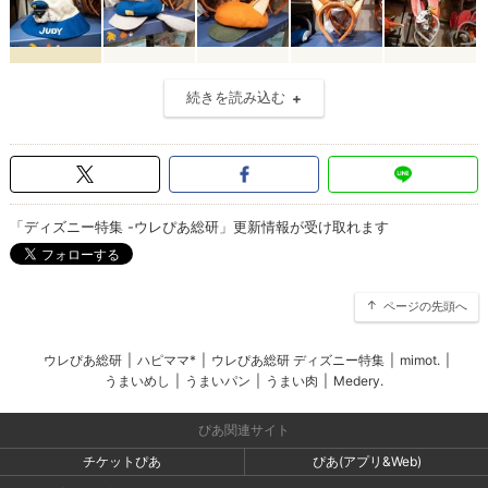
続きを読み込む
「ディズニー特集 -ウレぴあ総研」更新情報が受け取れます
ページの先頭へ
ウレぴあ総研
|
ハピママ*
|
ウレぴあ総研 ディズニー特集
|
mimot.
|
うまいめし
|
うまいパン
|
うまい肉
|
Medery.
ぴあ関連サイト
チケットぴあ
ぴあ(アプリ&Web)